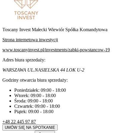
Toscany Invest Małecki Wiewiór Spółka Komandytowa
Strona internetowa inwestycji
www.toscanyinvest.pl/investments/zabki-powstancow-19
Adres biura sprzedaży:
WARSZAWA UL.NASIELSKA 44 LOK U-2
Godziny otwarcia biura sprzedaży:
Poniedziałek:
09:00
-
18:00
Wtorek:
09:00
-
18:00
Środa:
09:00
-
18:00
Czwartek:
09:00
-
18:00
Piątek:
09:00
-
18:00
+48 22 445 97 87
UMÓW SIĘ NA SPOTKANIE