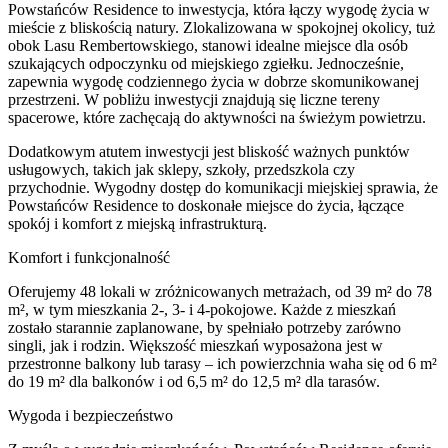
Powstańców Residence to inwestycja, która łączy wygodę życia w
mieście z bliskością natury. Zlokalizowana w spokojnej okolicy, tuż
obok Lasu Rembertowskiego, stanowi idealne miejsce dla osób
szukających odpoczynku od miejskiego zgiełku. Jednocześnie,
zapewnia wygodę codziennego życia w dobrze skomunikowanej
przestrzeni. W pobliżu inwestycji znajdują się liczne tereny
spacerowe, które zachęcają do aktywności na świeżym powietrzu.
Dodatkowym atutem inwestycji jest bliskość ważnych punktów
usługowych, takich jak sklepy, szkoły, przedszkola czy
przychodnie. Wygodny dostęp do komunikacji miejskiej sprawia, że
Powstańców Residence to doskonałe miejsce do życia, łączące
spokój i komfort z miejską infrastrukturą.
Komfort i funkcjonalność
Oferujemy 48 lokali w zróżnicowanych metrażach, od 39 m² do 78
m², w tym mieszkania 2-, 3- i 4-pokojowe. Każde z mieszkań
zostało starannie zaplanowane, by spełniało potrzeby zarówno
singli, jak i rodzin. Większość mieszkań wyposażona jest w
przestronne balkony lub tarasy – ich powierzchnia waha się od 6 m²
do 19 m² dla balkonów i od 6,5 m² do 12,5 m² dla tarasów.
Wygoda i bezpieczeństwo