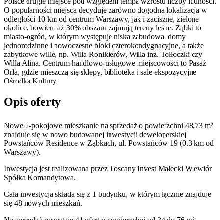
Polsce drugie miejsce pod względem tempa wzrostu liczby ludności.
O popularności miejsca decyduje zarówno dogodna lokalizacja w
odległości 10 km od centrum Warszawy, jak i zaciszne, zielone
okolice, bowiem aż 30% obszaru zajmują tereny leśne. Ząbki to
miasto-ogród, w którym występuje niska zabudowa: domy
jednorodzinne i nowoczesne bloki czterokondygnacyjne, a także
zabytkowe wille, np. Willa Ronikierów, Willa inż. Tołłoczki czy
Willa Alina. Centrum handlowo-usługowe miejscowości to Pasaż
Orla, gdzie mieszczą się sklepy, biblioteka i sale ekspozycyjne
Ośrodka Kultury.
Opis oferty
Nowe 2-pokojowe mieszkanie na sprzedaż o powierzchni 48,73 m²
znajduje się w nowo
budowanej
inwestycji deweloperskiej
Powstańców Residence
w Ząbkach
,
ul. Powstańców
19
(0.3 km od
Warszawy).
Inwestycja
jest realizowana
przez
Toscany Invest Małecki Wiewiór
Spółka Komandytowa.
Cała inwestycja składa się z
1
budynku
,
w którym
łącznie znajduje
się 48 nowych mieszkań.
Na sprzedaż pozostaje 41 ofert o powierzchni od 34 do 76 m².