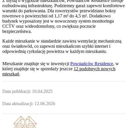
Z myślą o wygodzie mieszkańców, Powstańców Residence oferuje
rozbudowaną infrastrukturę. Podziemny garaż zapewni komfortowe
warunki do parkowania. Dla rowerzystów przewidziano boksy
rowerowe o powierzchni od 1,17 m² do 4,5 m². Dodatkowo
budynek wyposażony jest w nowoczesny system monitoringu
CCTV oraz wideodomofony, co zwiększa poczucie
bezpieczeństwa.
Każde mieszkanie w standardzie zawiera wentylację mechaniczną
oraz światłowód, co zapewni mieszkańcom szybki internet i
odpowiednią cyrkulację powietrza w każdym mieszkaniu.
Mieszkanie
znajduje się w inwestycji
Powstańców Residence
, w
której
znajduje
się w sprzedaży jeszcze
12
podobnych nowych
mieszkań
.
Data publikacji:
10.04.2025
Data aktualizacji:
12.06.2026