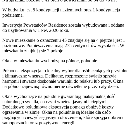
W budynku jest 5 kondygnacji naziemnych
oraz 1 kondygnacja
podziemna.
Inwestycja Powstańców Residence została wybudowana i oddana
do użytkowania w 1 kw. 2026 roku
.
Nowe mieszkanie
o oznaczeniu
45
znajduje się na 4 piętrze
i jest
1
-
poziomow
e
. Pomieszczenia mają
275
centymetrów wysokości. W
mieszkaniu
znajdują
się
2
pokoje
.
Okna w mieszkaniu wychodzą na północ, południe.
Północna ekspozycja to idealny wybór dla osób ceniących przytulne
i klimatyczne wnętrza. Delikatne, rozproszone światło sprzyja
harmonii i stwarza doskonałe warunki do relaksu lub pracy. Okna
na północ zapewnią równomierne oświetlenie przez cały dzień.
Okna wychodzące na południe gwarantują maksymalną ilość
naturalnego światła, co czyni wnętrza jasnymi i ciepłymi.
Dodatkowo południowa ekspozycja pomaga obniżyć koszty
ogrzewania w zimie. Okna na południe są idealne dla osób
pragnących cieszyć się jasnym otoczeniem, które sprzyja dobremu
samopoczuciu oraz pozytywnej energii.