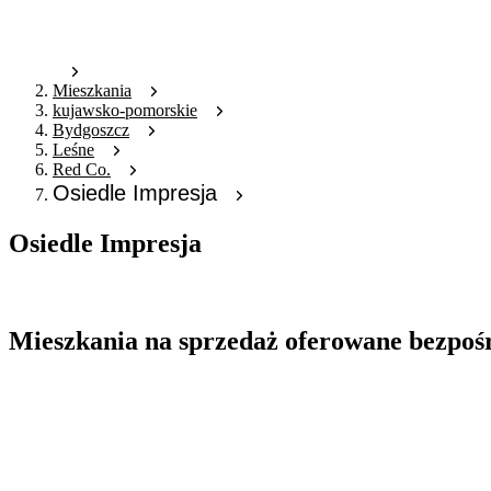
Mieszkania
kujawsko-pomorskie
Bydgoszcz
Leśne
Red Co.
Osiedle Impresja
Osiedle Impresja
Oferta archiwalna
Mieszkania na sprzedaż oferowane bezpoś