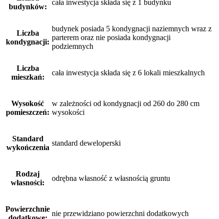
cała inwestycja składa się z 1 budynku
budynków:
budynek posiada 5 kondygnacji naziemnych wraz z
Liczba
parterem oraz nie posiada kondygnacji
kondygnacji:
podziemnych
Liczba
cała inwestycja składa się z 6 lokali mieszkalnych
mieszkań:
Wysokość
w zależności od kondygnacji od 260 do 280 cm
pomieszczeń:
wysokości
Standard
standard deweloperski
wykończenia
Rodzaj
odrębna własność z własnością gruntu
własności:
Powierzchnie
nie przewidziano powierzchni dodatkowych
dodatkowe: