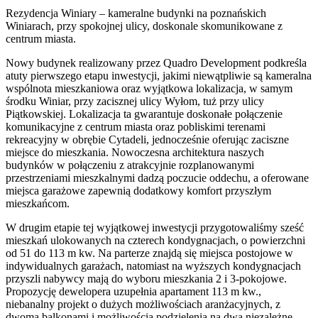
Rezydencja Winiary – kameralne budynki na poznańskich
Winiarach, przy spokojnej ulicy, doskonale skomunikowane z
centrum miasta.
Nowy budynek realizowany przez Quadro Development podkreśla
atuty pierwszego etapu inwestycji, jakimi niewątpliwie są kameralna
wspólnota mieszkaniowa oraz wyjątkowa lokalizacja, w samym
środku Winiar, przy zacisznej ulicy Wyłom, tuż przy ulicy
Piątkowskiej. Lokalizacja ta gwarantuje doskonałe połączenie
komunikacyjne z centrum miasta oraz pobliskimi terenami
rekreacyjny w obrębie Cytadeli, jednocześnie oferując zaciszne
miejsce do mieszkania. Nowoczesna architektura naszych
budynków w połączeniu z atrakcyjnie rozplanowanymi
przestrzeniami mieszkalnymi dadzą poczucie oddechu, a oferowane
miejsca garażowe zapewnią dodatkowy komfort przyszłym
mieszkańcom.
W drugim etapie tej wyjątkowej inwestycji przygotowaliśmy sześć
mieszkań ulokowanych na czterech kondygnacjach, o powierzchni
od 51 do 113 m kw. Na parterze znajdą się miejsca postojowe w
indywidualnych garażach, natomiast na wyższych kondygnacjach
przyszli nabywcy mają do wyboru mieszkania 2 i 3-pokojowe.
Propozycję dewelopera uzupełnia apartament 113 m kw.,
niebanalny projekt o dużych możliwościach aranżacyjnych, z
dwoma balkonami i możliwością podzielenia na dwa niezależne