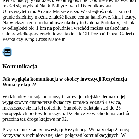
Rehabilitacyjny dla dzieci. W odległości ok. 500 metrów na wschód
mieści się wydział Nauk Politycznych i Dziennikarstwa
Uniwersytetu im. Adama Mickiewicza. W odległości ok. 1 km od
granic dzielnicy można znaleźć liczne centra handlowe, kina i teatry.
Największe centrum handlowe okolicy to Galeria Podolany, jednak
w odległości ok. 1 km na południe i wschód można znaleźć inne
sklepy wielkopowierzchniowe, takie jak CH Poznań Plaza, Galeria
Pestka czy King Cross Marcelin.
Komunikacja
Jak wygląda komunikacja w okolicy inwestycji Rezydencja
Winiary etap 2?
W dzielnicy kursują autobusy i tramwaje miejskie. Jednak o jej
wyjątkowym charakterze świadczy lotnisko Poznań-Ławica,
mieszczące się na jej południu. Samoloty odlatują stąd do 25
europejskich portów lotniczych. Dzielnicę ze wschodu na zachód
przecina też droga krajowa nr 92.
Przyszli mieszkańcy inwestycji Rezydencja Winiary etap 2 mogą
korzystać z rozbudowanej sieci połączeń komunikacyjnych. W