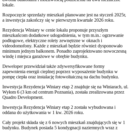
lokale.
Rozpoczęcie sprzedaży mieszkań planowane jest na styczeń 2025r,
a inwestycja zakończy się w pierwszym kwartale 2026 roku.
Rezydencja Winiary w cenie lokalu proponuje przyszłym
mieszkańcom dodatkowe udogodnienia, w tym m.in.: ogrzewanie
podłogowe, elektryczne rolety zewnętrzne w oknach i
videodomofony. Każde z mieszkań będzie również dysponowało
minimum jednym balkonem. Ponadto zaprojektowano nowoczesną
windę i miejsca garażowe w obrębie budynku.
Deweloper przewidział także zdywersyfikowane formy
zapewnienia energii cieplnej poprzez wyposażenie budynku w
pompę ciepła oraz instalację fotowoltaiczną na dachu budynku.
Inwestycja Rezydencja Winiary etap 2 znajduje się na Winiarach, ul.
Wyłom 6 (3 km od centrum Poznania), została zrealizowana przez
Quadro Development.
Inwestycja Rezydencja Winiary etap 2 została wybudowana i
oddana do użytkowania w 1 kw. 2026 roku.
Cały projekt składa się z 6 nowych mieszkań znajdujących się w 1
budynku. Budynek posiada 5 kondygnacji naziemnych wraz z