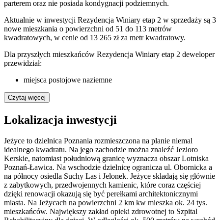
parterem oraz nie posiada kondygnacji podziemnych.
Aktualnie w inwestycji Rezydencja Winiary etap 2 w sprzedaży są 3
nowe mieszkania o powierzchni od 51 do 113 metrów
kwadratowych, w cenie od 13 265 zł za metr kwadratowy.
Dla przyszłych mieszkańców Rezydencja Winiary etap 2 deweloper
przewidział:
miejsca postojowe naziemne
Czytaj więcej
Lokalizacja inwestycji
Jeżyce to dzielnica Poznania rozmieszczona na planie niemal
idealnego kwadratu. Na jego zachodzie można znaleźć Jezioro
Kerskie, natomiast południową granicę wyznacza obszar Lotniska
Poznań-Ławica. Na wschodzie dzielnicę ogranicza ul. Obornicka a
na północy osiedla Suchy Las i Jelonek. Jeżyce składają się głównie
z zabytkowych, przedwojennych kamienic, które coraz częściej
dzięki renowacji okazują się być perełkami architektonicznymi
miasta. Na Jeżycach na powierzchni 2 km kw mieszka ok. 24 tys.
mieszkańców. Największy zakład opieki zdrowotnej to Szpital