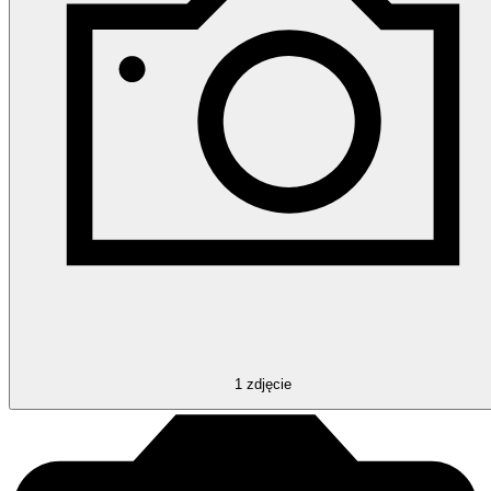
1
zdjęcie