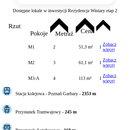
Dostępne lokale w inwestycji Rezydencja Winiary etap 2
Rzut
Cena
Pokoje
Metraż
Zobacz
M1
2
51,3 m²
1
więcej
Zobacz
M2
3
61,1 m²
1
więcej
Zobacz
M3-A
4
113 m²
1
więcej
Stacja kolejowa -
Poznań Garbary
-
2353
m
Przystanek Tramwajowy
-
245
m