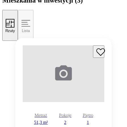
Mieszkania w inwestycji
(3)
Rzuty
Lista
Metraż
Pokoje
Piętro
51,3 m²
2
1