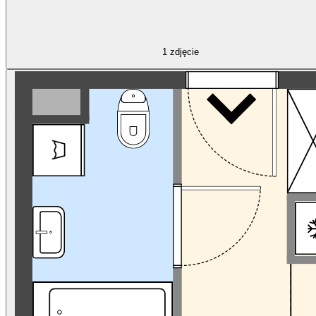
1
zdjęcie