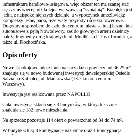
infrastruktura handlowo-usługowa, więc obszar ten ma szansę stać
się czymś więcej, niż kolejną warszawską "sypialnią". Białołęka jest
jedną z najspokojniejszych dzielnic, a wypoczynek umożliwiają:
kompleksy leśne, parki, rezerwaty przyrody i ścieżki rowerowe.
Dogodnym sposobem dojazdu do centrum miasta są tutaj liczne linie
autobusowe z pętlą Nowodwory, zaś do głównych arterii dzielnicy
należą fragmenty dróg krajowych: ul. Modlińska i Trasa Toruńska, a
także ul. Płochocińska.
Opis oferty
Nowe 2-pokojowe mieszkanie na sprzedaż o powierzchni 36,25 m²
znajduje się w nowo
budowanej
inwestycji deweloperskiej
Osiedle
Salvia
na Kobiałce
,
ul. Mańkowska
(13.7 km od centrum
Warszawy).
Inwestycja
jest realizowana
przez
NAPOLLO.
Cała inwestycja składa się z
3
budynków
,
w których
łącznie
znajdują się 182 nowe mieszkania.
Na sprzedaż pozostaje 114 ofert o powierzchni od 34 do 74 m².
W budynkach są 3 kondygnacje naziemne
oraz 1 kondygnacja