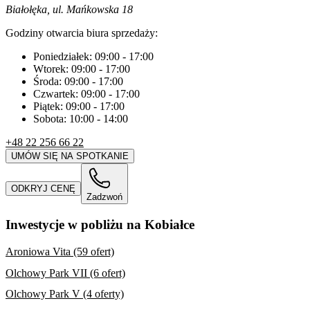
Białołęka, ul. Mańkowska 18
Godziny otwarcia biura sprzedaży:
Poniedziałek:
09:00
-
17:00
Wtorek:
09:00
-
17:00
Środa:
09:00
-
17:00
Czwartek:
09:00
-
17:00
Piątek:
09:00
-
17:00
Sobota:
10:00
-
14:00
+48 22 256 66 22
UMÓW SIĘ NA SPOTKANIE
ODKRYJ CENĘ
Zadzwoń
Inwestycje w pobliżu na Kobiałce
Aroniowa Vita (59 ofert)
Olchowy Park VII (6 ofert)
Olchowy Park V (4 oferty)