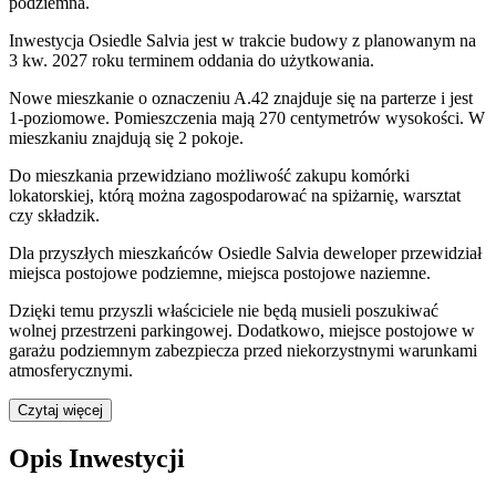
podziemna.
Inwestycja Osiedle Salvia jest w trakcie budowy z planowanym na
3 kw. 2027 roku terminem oddania do użytkowania
.
Nowe mieszkanie
o oznaczeniu
A.42
znajduje się na parterze
i jest
1
-poziomow
e
. Pomieszczenia mają
270
centymetrów wysokości. W
mieszkaniu
znajdują
się
2
pokoje
.
Do
mieszkania
przewidziano możliwość zakupu komórki
lokatorskiej
, którą można zagospodarować na spiżarnię, warsztat
czy składzik.
Dla przyszłych mieszkańców
Osiedle Salvia
deweloper przewidział
miejsca postojowe podziemne, miejsca postojowe naziemne
.
Dzięki temu przyszli właściciele nie będą musieli poszukiwać
wolnej przestrzeni parkingowej.
Dodatkowo, miejsce postojowe w
garażu podziemnym zabezpiecza przed niekorzystnymi warunkami
atmosferycznymi.
Czytaj więcej
Opis Inwestycji