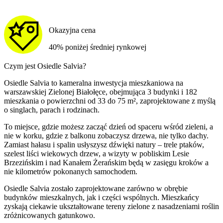
Okazyjna cena
40% poniżej średniej rynkowej
Czym jest Osiedle Salvia?
Osiedle Salvia to kameralna inwestycja mieszkaniowa na
warszawskiej Zielonej Białołęce, obejmująca 3 budynki i 182
mieszkania o powierzchni od 33 do 75 m², zaprojektowane z myślą
o singlach, parach i rodzinach.
To miejsce, gdzie możesz zacząć dzień od spaceru wśród zieleni, a
nie w korku, gdzie z balkonu zobaczysz drzewa, nie tylko dachy.
Zamiast hałasu i spalin usłyszysz dźwięki natury – trele ptaków,
szelest liści wiekowych drzew, a wizyty w pobliskim Lesie
Brzezińskim i nad Kanałem Żerańskim będą w zasięgu kroków a
nie kilometrów pokonanych samochodem.
Osiedle Salvia zostało zaprojektowane zarówno w obrębie
budynków mieszkalnych, jak i części wspólnych. Mieszkańcy
zyskają ciekawie ukształtowane tereny zielone z nasadzeniami roślin
zróżnicowanych gatunkowo.