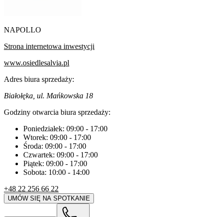
NAPOLLO
Strona internetowa inwestycji
www.osiedlesalvia.pl
Adres biura sprzedaży:
Białołęka, ul. Mańkowska 18
Godziny otwarcia biura sprzedaży:
Poniedziałek:
09:00
-
17:00
Wtorek:
09:00
-
17:00
Środa:
09:00
-
17:00
Czwartek:
09:00
-
17:00
Piątek:
09:00
-
17:00
Sobota:
10:00
-
14:00
+48 22 256 66 22
UMÓW SIĘ NA SPOTKANIE