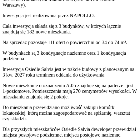
Warszawy).
Inwestycja
jest realizowana
przez
NAPOLLO.
Cała inwestycja składa się z
3
budynków
,
w których
łącznie
znajdują się 182 nowe mieszkania.
Na sprzedaż pozostaje 111 ofert o powierzchni od 34 do 74 m².
W budynkach są 3 kondygnacje naziemne
oraz 1 kondygnacja
podziemna.
Inwestycja Osiedle Salvia jest w trakcie budowy z planowanym na
3 kw. 2027 roku terminem oddania do użytkowania
.
Nowe mieszkanie
o oznaczeniu
A.05
znajduje się na parterze
i jest
1
-poziomow
e
. Pomieszczenia mają
270
centymetrów wysokości. W
mieszkaniu
znajdują
się
2
pokoje
.
Do
mieszkania
przewidziano możliwość zakupu komórki
lokatorskiej
, którą można zagospodarować na spiżarnię, warsztat
czy składzik.
Dla przyszłych mieszkańców
Osiedle Salvia
deweloper przewidział
miejsca postojowe podziemne, miejsca postojowe naziemne
.