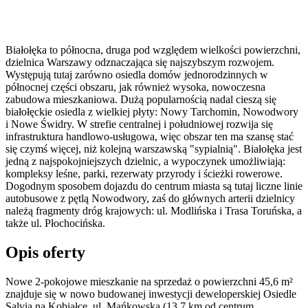
Białołęka to północna, druga pod względem wielkości powierzchni,
dzielnica Warszawy odznaczająca się najszybszym rozwojem.
Występują tutaj zarówno osiedla domów jednorodzinnych w
północnej części obszaru, jak również wysoka, nowoczesna
zabudowa mieszkaniowa. Dużą popularnością nadal cieszą się
białołęckie osiedla z wielkiej płyty: Nowy Tarchomin, Nowodwory
i Nowe Świdry. W strefie centralnej i południowej rozwija się
infrastruktura handlowo-usługowa, więc obszar ten ma szansę stać
się czymś więcej, niż kolejną warszawską "sypialnią". Białołęka jest
jedną z najspokojniejszych dzielnic, a wypoczynek umożliwiają:
kompleksy leśne, parki, rezerwaty przyrody i ścieżki rowerowe.
Dogodnym sposobem dojazdu do centrum miasta są tutaj liczne linie
autobusowe z pętlą Nowodwory, zaś do głównych arterii dzielnicy
należą fragmenty dróg krajowych: ul. Modlińska i Trasa Toruńska, a
także ul. Płochocińska.
Opis oferty
Nowe 2-pokojowe mieszkanie na sprzedaż o powierzchni 45,6 m²
znajduje się w nowo
budowanej
inwestycji deweloperskiej
Osiedle
Salvia
na Kobiałce
,
ul. Mańkowska
(13.7 km od centrum