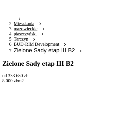
Mieszkania
mazowieckie
piaseczyński
Tarczyn
BUD-RIM Development
Zielone Sady etap III B2
Zielone Sady etap III B2
od
333 680
zł
8 000
zł
/m2