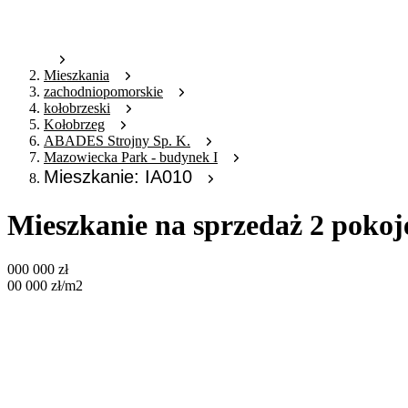
Mieszkania
zachodniopomorskie
kołobrzeski
Kołobrzeg
ABADES Strojny Sp. K.
Mazowiecka Park - budynek I
Mieszkanie: IA010
Mieszkanie na sprzedaż 2 pokoj
000 000
zł
00 000
zł
/m2