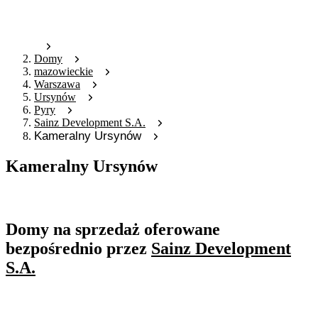
Domy
mazowieckie
Warszawa
Ursynów
Pyry
Sainz Development S.A.
Kameralny Ursynów
Kameralny Ursynów
Oferta nieaktywna
Domy na sprzedaż oferowane
bezpośrednio przez
Sainz Development
S.A.