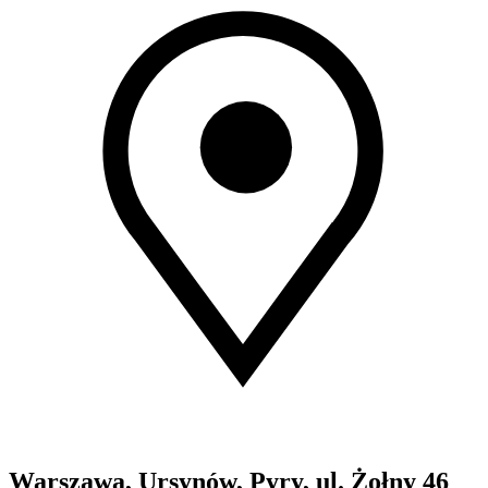
Warszawa, Ursynów, Pyry, ul. Żołny 46