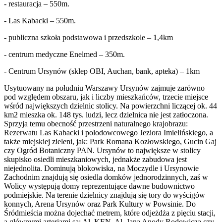
- restauracja – 550m.
- Las Kabacki – 550m.
- publiczna szkoła podstawowa i przedszkole – 1,4km
- centrum medyczne Enelmed – 350m.
- Centrum Ursynów (sklep OBI, Auchan, bank, apteka) – 1km
Usytuowany na południu Warszawy Ursynów zajmuje zarówno
pod względem obszaru, jak i liczby mieszkańców, trzecie miejsce
wśród największych dzielnic stolicy. Na powierzchni liczącej ok. 44
km2 mieszka ok. 148 tys. ludzi, lecz dzielnica nie jest zatłoczona.
Sprzyja temu obecność przestrzeni naturalnego krajobrazu:
Rezerwatu Las Kabacki i polodowcowego Jeziora Imielińskiego, a
także miejskiej zieleni, jak: Park Romana Kozłowskiego, Gucin Gaj
czy Ogród Botaniczny PAN. Ursynów to największe w stolicy
skupisko osiedli mieszkaniowych, jednakże zabudowa jest
niejednolita. Dominują blokowiska, na Moczydle i Ursynowie
Zachodnim znajdują się osiedla domków jednorodzinnych, zaś w
Wolicy występują domy reprezentujące dawne budownictwo
podmiejskie. Na terenie dzielnicy znajdują się tory do wyścigów
konnych, Arena Ursynów oraz Park Kultury w Powsinie. Do
Śródmieścia można dojechać metrem, które odjeżdża z pięciu stacji,
a głównymi arteriami są: Al. KEN, Al. Jana Anody Rodowicza czy