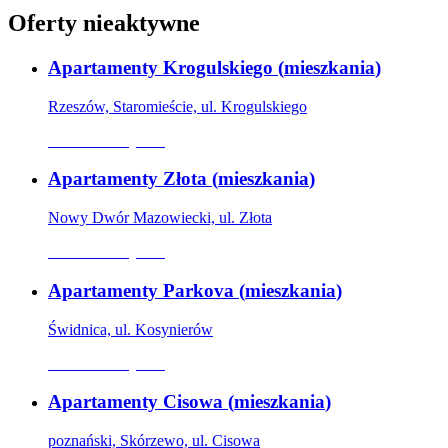
Oferty nieaktywne
Apartamenty Krogulskiego
(
mieszkania
)
Rzeszów, Staromieście, ul. Krogulskiego
Oferta nieaktywna
Apartamenty Złota
(
mieszkania
)
Nowy Dwór Mazowiecki, ul. Złota
Oferta nieaktywna
Apartamenty Parkova
(
mieszkania
)
Świdnica, ul. Kosynierów
Oferta nieaktywna
Apartamenty Cisowa
(
mieszkania
)
poznański, Skórzewo, ul. Cisowa