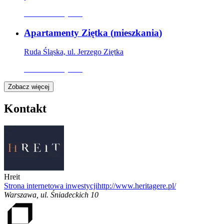
Oferta nieaktywna
Apartamenty Ziętka
(
mieszkania
)
Ruda Śląska, ul. Jerzego Ziętka
Oferta nieaktywna
Zobacz więcej
Kontakt
Hreit
Strona internetowa inwestycji
http://www.heritagere.pl/
Warszawa
,
ul. Śniadeckich 10