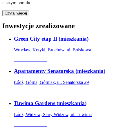
naszym portalu.
Czytaj więcej
Inwestycje zrealizowane
Green City etap II
(
mieszkania
)
Wrocław, Krzyki, Brochów, ul. Boiskowa
Oferta archiwalna
Apartamenty Senatorska
(
mieszkania
)
Łódź, Górna, Górniak, ul. Senatorska 29
Oferta archiwalna
Tuwima Gardens
(
mieszkania
)
Łódź, Widzew, Stary Widzew, ul. Tuwima
Oferta archiwalna