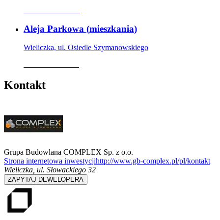
Oferta archiwalna
Aleja Parkowa
(
mieszkania
)
Wieliczka, ul. Osiedle Szymanowskiego
Oferta archiwalna
Kontakt
Grupa Budowlana COMPLEX Sp. z o.o.
Strona internetowa inwestycji
http://www.gb-complex.pl/pl/kontakt
Wieliczka
,
ul. Słowackiego 32
ZAPYTAJ DEWELOPERA