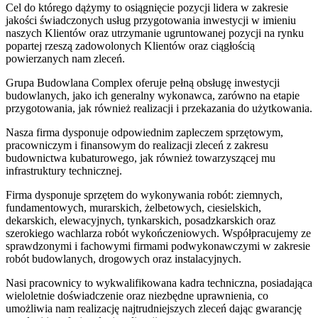
Cel do którego dążymy to osiągnięcie pozycji lidera w zakresie
jakości świadczonych usług przygotowania inwestycji w imieniu
naszych Klientów oraz utrzymanie ugruntowanej pozycji na rynku
popartej rzeszą zadowolonych Klientów oraz ciągłością
powierzanych nam zleceń.
Grupa Budowlana Complex oferuje pełną obsługę inwestycji
budowlanych, jako ich generalny wykonawca, zarówno na etapie
przygotowania, jak również realizacji i przekazania do użytkowania.
Nasza firma dysponuje odpowiednim zapleczem sprzętowym,
pracowniczym i finansowym do realizacji zleceń z zakresu
budownictwa kubaturowego, jak również towarzyszącej mu
infrastruktury technicznej.
Firma dysponuje sprzętem do wykonywania robót: ziemnych,
fundamentowych, murarskich, żelbetowych, ciesielskich,
dekarskich, elewacyjnych, tynkarskich, posadzkarskich oraz
szerokiego wachlarza robót wykończeniowych. Współpracujemy ze
sprawdzonymi i fachowymi firmami podwykonawczymi w zakresie
robót budowlanych, drogowych oraz instalacyjnych.
Nasi pracownicy to wykwalifikowana kadra techniczna, posiadająca
wieloletnie doświadczenie oraz niezbędne uprawnienia, co
umożliwia nam realizację najtrudniejszych zleceń dając gwarancję