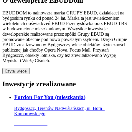
O deweloperze EBUDDom
EBUDDOM to najnowsza marka GRUPY EBUD, działającej na
bydgoskim rynku od ponad 24 lat. Marka ta jest uwieńczeniem
wieloletnich doświadczeń EBUD Przemysłówka oraz EBUD TBS
w budownictwie mieszkaniowym. Wszystkie inwestycje
deweloperskie realizowane przez spółki Grupy EBUD są
promowane obecnie pod nowo powstałym szyldem. Dzięki Grupie
EBUD zrealizowano w Bydgoszczy wiele obiektów użyteczności
publicznej jak choćby Opera Nova, Focus Mall, Przystań
Bydgoszcz, obiekty lotniska, czy też zrewitalizowano Wyspę
Młyńską i Wieżę Ciśnień.
Czytaj więcej
Inwestycje zrealizowane
Fordon For You
(
mieszkania
)
Bydgoszcz, Terenów Nadwiślańskich, ul. Bora -
Komorowskiego
Oferta archiwalna