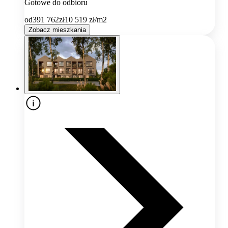
Gotowe do odbioru
od
391 762
zł
10 519
zł/m2
Zobacz mieszkania