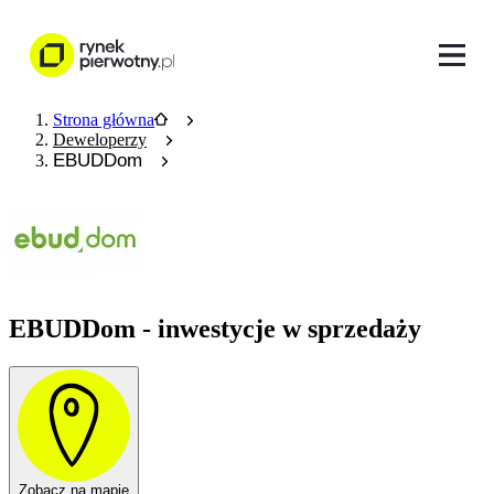
Strona główna
Deweloperzy
EBUDDom
EBUDDom - inwestycje w sprzedaży
Zobacz na mapie