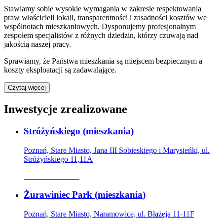
Stawiamy sobie wysokie wymagania w zakresie respektowania
praw właścicieli lokali, transparentności i zasadności kosztów we
wspólnotach mieszkaniowych. Dysponujemy profesjonalnym
zespołem specjalistów z różnych dziedzin, którzy czuwają nad
jakością naszej pracy.
Sprawiamy, że Państwa mieszkania są miejscem bezpiecznym a
koszty eksploatacji są zadawalające.
Czytaj więcej
Inwestycje zrealizowane
Stróżyńskiego
(
mieszkania
)
Poznań, Stare Miasto, Jana III Sobieskiego i Marysieńki, ul.
Stróżyńskiego 11,11A
Oferta archiwalna
Żurawiniec Park
(
mieszkania
)
Poznań, Stare Miasto, Naramowice, ul. Błażeja 11-11F