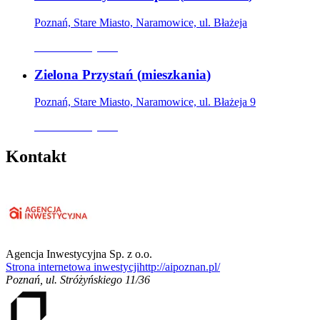
Poznań, Stare Miasto, Naramowice, ul. Błażeja
Oferta nieaktywna
Zielona Przystań
(
mieszkania
)
Poznań, Stare Miasto, Naramowice, ul. Błażeja 9
Oferta nieaktywna
Kontakt
Agencja Inwestycyjna Sp. z o.o.
Strona internetowa inwestycji
http://aipoznan.pl/
Poznań
,
ul. Stróżyńskiego 11/36