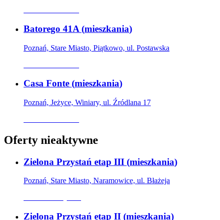
Oferta archiwalna
Batorego 41A
(
mieszkania
)
Poznań, Stare Miasto, Piątkowo, ul. Postawska
Oferta archiwalna
Casa Fonte
(
mieszkania
)
Poznań, Jeżyce, Winiary, ul. Źródlana 17
Oferta archiwalna
Oferty nieaktywne
Zielona Przystań etap III
(
mieszkania
)
Poznań, Stare Miasto, Naramowice, ul. Błażeja
Oferta nieaktywna
Zielona Przystań etap II
(
mieszkania
)