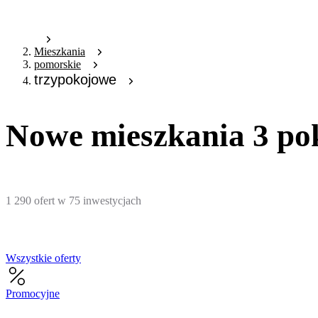
Mieszkania
pomorskie
trzypokojowe
Nowe mieszkania 3 po
1 290
ofert
w
75
inwestycjach
Wszystkie oferty
Promocyjne