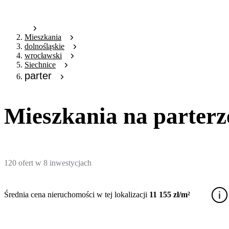
Mieszkania
dolnośląskie
wrocławski
Siechnice
parter
Mieszkania na parterz
120
ofert
w
8
inwestycjach
Średnia cena nieruchomości w tej lokalizacji
11 155 zł/m²