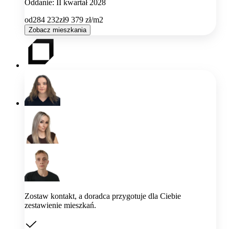
Oddanie: II kwartał 2028
od
284 232
zł
9 379
zł/m2
Zobacz mieszkania
Zostaw kontakt, a doradca przygotuje dla Ciebie
zestawienie mieszkań.