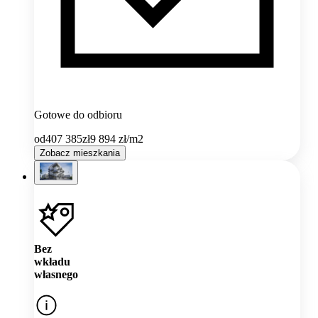
Gotowe do odbioru
od
407 385
zł
9 894
zł/m2
Zobacz mieszkania
Bez
wkładu
własnego