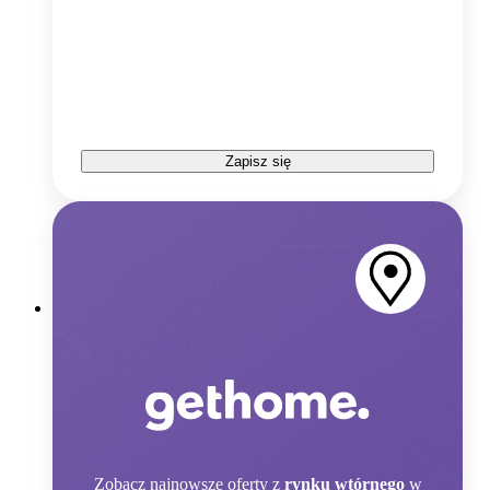
Zapisz się
Zobacz
najnowsze oferty z
rynku wtórnego
w