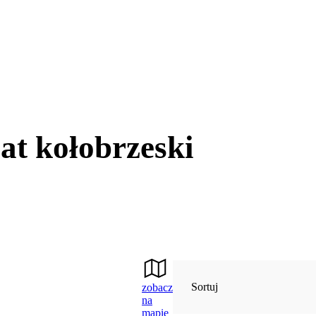
at kołobrzeski
Sortuj
zobacz
na
mapie