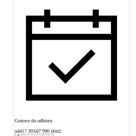
Gotowe do odbioru
od
417 393
zł
7 990
zł/m2