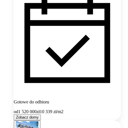
Gotowe do odbioru
od
1 520 000
zł
10 339
zł/m2
Zobacz domy