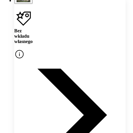
Bez
wkładu
własnego