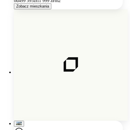
od
499 395
zł
11 999
zł/m2
Zobacz mieszkania