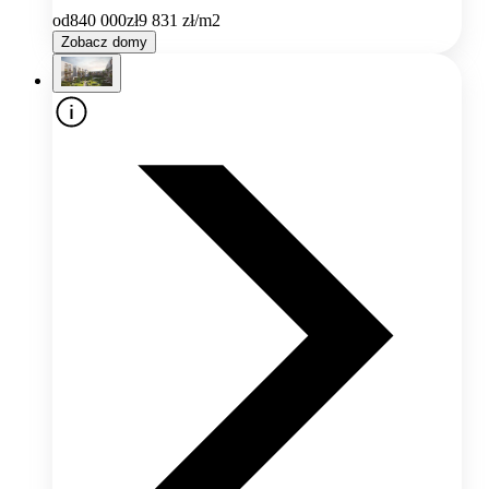
od
840 000
zł
9 831
zł/m2
Zobacz domy