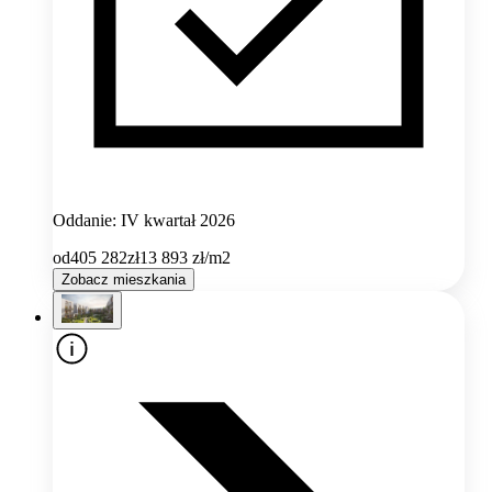
Oddanie: IV kwartał 2026
od
405 282
zł
13 893
zł/m2
Zobacz mieszkania