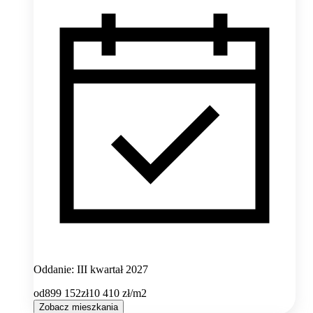
Oddanie: III kwartał 2027
od
899 152
zł
10 410
zł/m2
Zobacz mieszkania