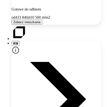
Gotowe do odbioru
od
433 840
zł
10 500
zł/m2
Zobacz mieszkania