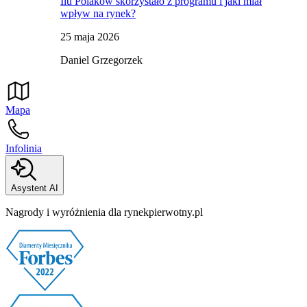
Ilu Polaków skorzystało z programu i jaki miał
wpływ na rynek?
25 maja 2026
Daniel Grzegorzek
Mapa
Infolinia
Asystent AI
Nagrody i wyróżnienia dla rynekpierwotny.pl