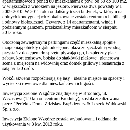
apartamentowce z ponad 80 mieszkaniami o pow. od 50 do 100 m2,
w większości z widokiem na jezioro. Pierwsze dwa powstały w l.
2009-2010. W 2011 roku oddaliśmy trzeci budynek, w którym na
dolnych kondygnacjach zlokalizowane zostało centrum rehabilitacji
i odnowy biologicznej. Czwarty, z 14 apartamentami, windą i
podziemnym garażem, przekazaliśmy mieszkańcom w sierpniu
2013 roku.
Otoczoną zewnętrznymi parkingami część mieszkalną spójnie
uzupełniają obiekty ogólnodostępne: plaża ze zjeżdżalnią wodną,
przystań z dostępem do sprzętu pływającego, bezpieczny plac
zabaw, kort tenisowy, boiska do siatkówki plażowej, plenerowa
scena z miejscem na widownię oraz domek grillowy i restauracja z
salą na 120 osób.
Wokół akwenu rozpościerają się lasy - idealne miejsce na spacery i
wycieczki rowerowe dla mieszkańców i ich gości.
Inwestycja Zielone Wzgórze znajduje się w Brodnicy, ul.
Wczasowa (1.9 km od centrum Brodnicy), została zrealizowana
przez "Perfekt - Dom" Zdzisław Brążkiewicz & Leszek Wałdowski
Sp. z o.o.
Inwestycja Zielone Wzgórze została wybudowana i oddana do
użytkowania w 3 kw. 2013 roku.