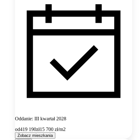
Oddanie: III kwartał 2028
od
419 190
zł
15 700
zł/m2
Zobacz mieszkania