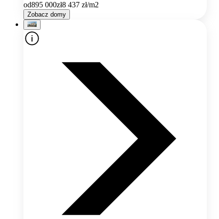
od
895 000
zł
8 437
zł/m2
Zobacz domy