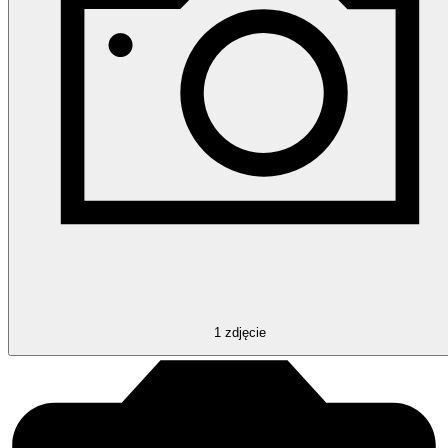
1
zdjęcie