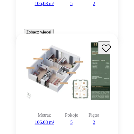
106,08 m²
5
2
Zobacz więcej
Metraż
Pokoje
Piętra
106,08 m²
5
2