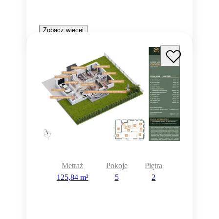
Zobacz więcej
Metraż
Pokoje
Piętra
125,84 m²
5
2