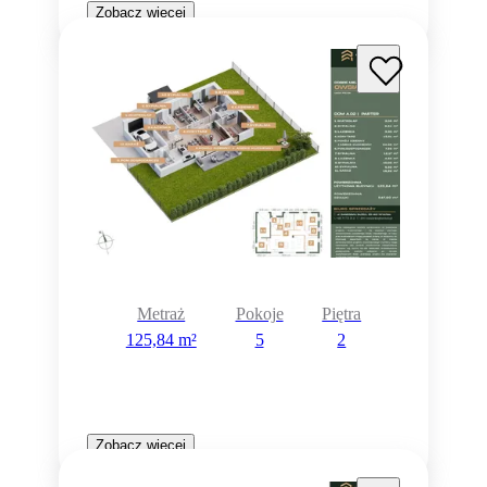
Zobacz więcej
Metraż
Pokoje
Piętra
125,84 m²
5
2
Zobacz więcej