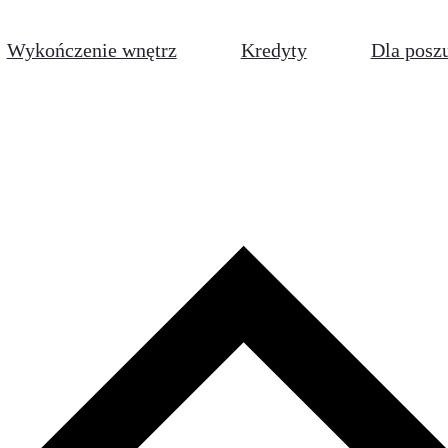
Wykończenie wnętrz
Kredyty
Dla posz