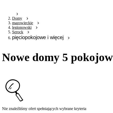
Domy
mazowieckie
legionowski
Serock
pięciopokojowe i więcej
Nowe domy 5 pokojowe
Nie znaleźliśmy ofert spełniających wybrane kryteria