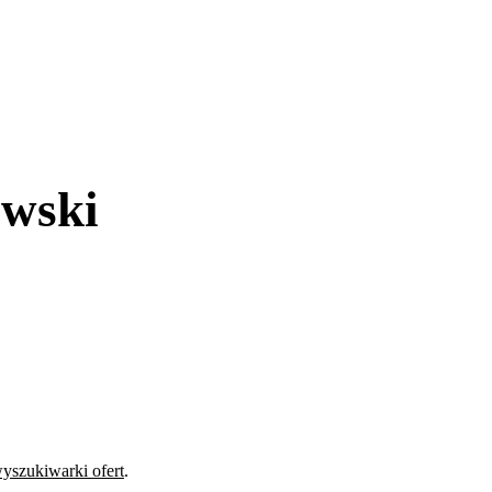
awski
yszukiwarki ofert
.