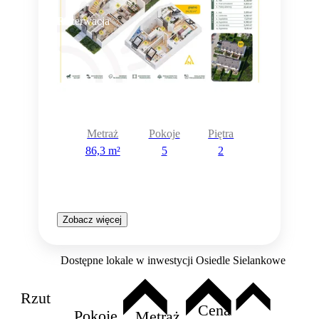
Rezerwacja
Metraż
Pokoje
Piętra
86,3 m²
5
2
Zobacz więcej
Dostępne lokale w inwestycji Osiedle Sielankowe
Rzut
Cena
Pokoje
Metraż