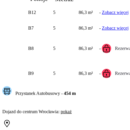
B12
5
86,3 m²
-
Zobacz więcej
B7
5
86,3 m²
-
Zobacz więcej
B8
5
86,3 m²
-
Rezerwa
B9
5
86,3 m²
-
Rezerwa
Przystanek Autobusowy
-
454
m
Dojazd do centrum
Wrocławia
:
pokaż