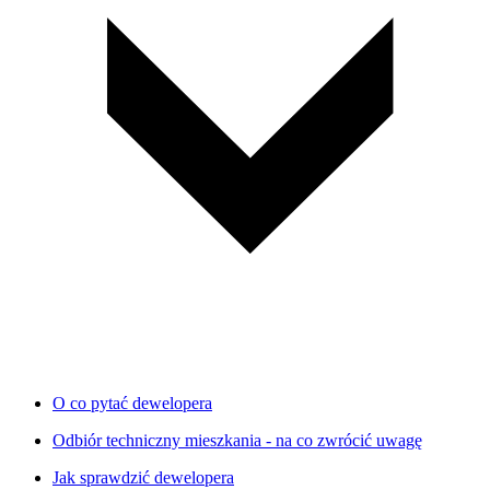
O co pytać dewelopera
Odbiór techniczny mieszkania - na co zwrócić uwagę
Jak sprawdzić dewelopera