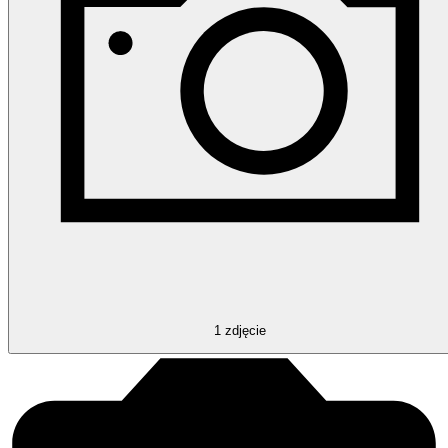
1
zdjęcie