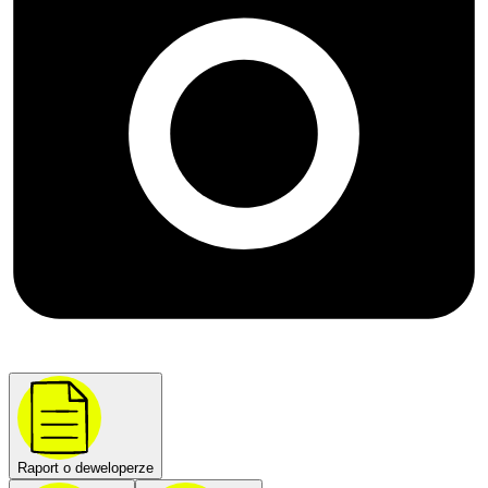
Raport o deweloperze