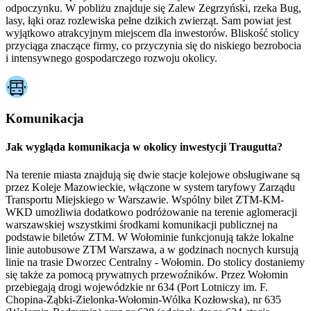
odpoczynku. W pobliżu znajduje się Zalew Zegrzyński, rzeka Bug,
lasy, łąki oraz rozlewiska pełne dzikich zwierząt. Sam powiat jest
wyjątkowo atrakcyjnym miejscem dla inwestorów. Bliskość stolicy
przyciąga znaczące firmy, co przyczynia się do niskiego bezrobocia
i intensywnego gospodarczego rozwoju okolicy.
Komunikacja
Jak wygląda komunikacja w okolicy inwestycji Traugutta?
Na terenie miasta znajdują się dwie stacje kolejowe obsługiwane są
przez Koleje Mazowieckie, włączone w system taryfowy Zarządu
Transportu Miejskiego w Warszawie. Wspólny bilet ZTM-KM-
WKD umożliwia dodatkowo podróżowanie na terenie aglomeracji
warszawskiej wszystkimi środkami komunikacji publicznej na
podstawie biletów ZTM. W Wołominie funkcjonują także lokalne
linie autobusowe ZTM Warszawa, a w godzinach nocnych kursują
linie na trasie Dworzec Centralny - Wołomin. Do stolicy dostaniemy
się także za pomocą prywatnych przewoźników. Przez Wołomin
przebiegają drogi wojewódzkie nr 634 (Port Lotniczy im. F.
Chopina-Ząbki-Zielonka-Wołomin-Wólka Kozłowska), nr 635