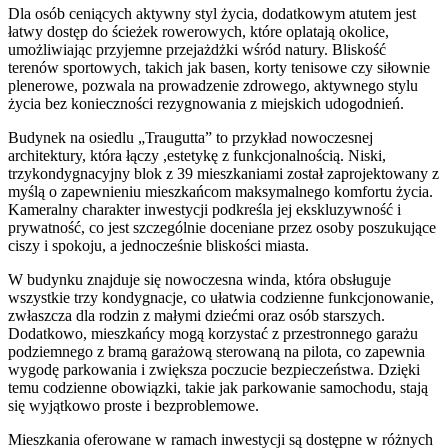
Dla osób ceniących aktywny styl życia, dodatkowym atutem jest
łatwy dostęp do ścieżek rowerowych, które oplatają okolice,
umożliwiając przyjemne przejażdżki wśród natury. Bliskość
terenów sportowych, takich jak basen, korty tenisowe czy siłownie
plenerowe, pozwala na prowadzenie zdrowego, aktywnego stylu
życia bez konieczności rezygnowania z miejskich udogodnień.
Budynek na osiedlu „Traugutta” to przykład nowoczesnej
architektury, która łączy ,estetykę z funkcjonalnością. Niski,
trzykondygnacyjny blok z 39 mieszkaniami został zaprojektowany z
myślą o zapewnieniu mieszkańcom maksymalnego komfortu życia.
Kameralny charakter inwestycji podkreśla jej ekskluzywność i
prywatność, co jest szczególnie doceniane przez osoby poszukujące
ciszy i spokoju, a jednocześnie bliskości miasta.
W budynku znajduje się nowoczesna winda, która obsługuje
wszystkie trzy kondygnacje, co ułatwia codzienne funkcjonowanie,
zwłaszcza dla rodzin z małymi dziećmi oraz osób starszych.
Dodatkowo, mieszkańcy mogą korzystać z przestronnego garażu
podziemnego z bramą garażową sterowaną na pilota, co zapewnia
wygodę parkowania i zwiększa poczucie bezpieczeństwa. Dzięki
temu codzienne obowiązki, takie jak parkowanie samochodu, stają
się wyjątkowo proste i bezproblemowe.
Mieszkania oferowane w ramach inwestycji są dostępne w różnych