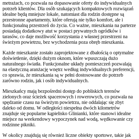
metrażach, co pozwala na dopasowanie oferty do indywidualnych
potrzeb klientów. Dla osób szukających kompaktowych rozwiązań
idealne będą mniejsze lokale, natomiast dla rodzin dostępne są
przestronne apartamenty, które oferują nie tylko komfort, ale i
funkcjonalną przestrzeń do życia. Co ważne, mieszkania na parterze
posiadają dodatkowy atut w postaci prywatnych ogródków i
tarasów, co daje możliwość korzystania z własnej przestrzeni na
świeżym powietrzu, bez wychodzenia poza obręb mieszkania.
Każde mieszkanie zostało zaprojektowane z dbałością o optymalne
doświetlenie, dzięki dużym oknom, które wpuszczają dużo
naturalnego światła. Funkcjonalne układy pomieszczeń pozwalają
na elastyczną aranżację wnętrz według indywidualnych preferencji,
co sprawia, że mieszkania są w pełni dostosowane do potrzeb
zarówno rodzin, jak i osób indywidualnych.
Mieszkańcy mają bezpośredni dostęp do pobliskich terenów
zielonych oraz ścieżek spacerowych i rowerowych, co pozwala na
spędzanie czasu na świeżym powietrzu, nie oddalając się zbyt
daleko od domu. W odległości niespełna dwóch kilometrów
znajduje się popularne kąpielisko Glinianki, które stanowi idealne
miejsce na weekendowy wypoczynek nad wodą, wędkowanie czy
rodzinne pikniki.
W okolicy znajdują się również liczne obiekty sportowe, takie jak