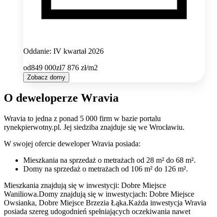
Oddanie: IV kwartał 2026
od
849 000
zł
7 876
zł/m2
Zobacz domy
O deweloperze Wravia
Wravia
to jedna z ponad
5 000
firm w bazie
portalu
rynekpierwotny.pl
.
Jej siedziba znajduje się we Wrocławiu.
W swojej ofercie
deweloper
Wravia
posiada:
Mieszkania na sprzedaż
o metrażach od 28 m² do 68 m²
.
Domy na sprzedaż
o metrażach od 106 m² do 126 m²
.
Mieszkania znajdują się w inwestycji: Dobre Miejsce
Waniliowa.
Domy znajdują się w inwestycjach: Dobre Miejsce
Owsianka, Dobre Miejsce Brzezia Łąka.
Każda inwestycja
Wravia
posiada szereg udogodnień spełniających oczekiwania nawet