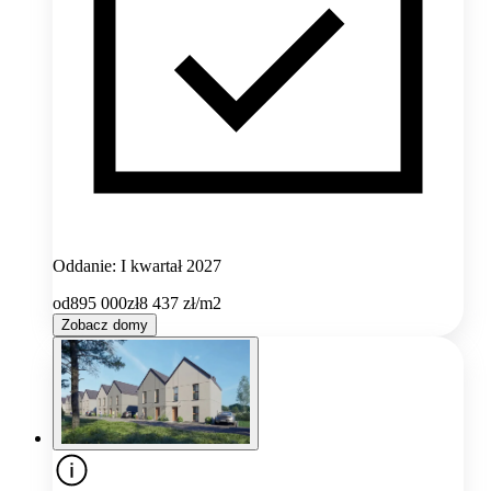
Oddanie: I kwartał 2027
od
895 000
zł
8 437
zł/m2
Zobacz domy