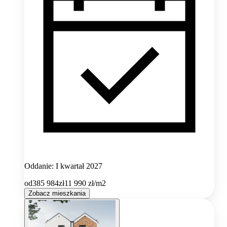
Oddanie: I kwartał 2027
od
385 984
zł
11 990
zł/m2
Zobacz mieszkania