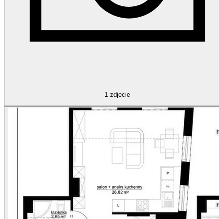
1
zdjęcie