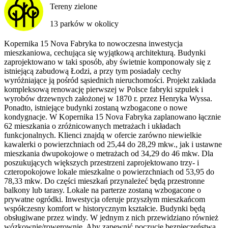
Tereny zielone
13 parków w okolicy
Kopernika 15 Nova Fabryka to nowoczesna inwestycja
mieszkaniowa, cechująca się wyjątkową architekturą. Budynki
zaprojektowano w taki sposób, aby świetnie komponowały się z
istniejącą zabudową Łodzi, a przy tym posiadały cechy
wyróżniające ją pośród sąsiednich nieruchomości. Projekt zakłada
kompleksową renowację pierwszej w Polsce fabryki szpulek i
wyrobów drzewnych założonej w 1870 r. przez Henryka Wyssa.
Ponadto, istniejące budynki zostaną wzbogacone o nowe
kondygnacje. W Kopernika 15 Nova Fabryka zaplanowano łącznie
62 mieszkania o zróżnicowanych metrażach i układach
funkcjonalnych. Klienci znajdą w ofercie zarówno niewielkie
kawalerki o powierzchniach od 25,44 do 28,29 mkw., jak i ustawne
mieszkania dwupokojowe o metrażach od 34,29 do 46 mkw. Dla
poszukujących większych przestrzeni zaprojektowano trzy- i
czteropokojowe lokale mieszkalne o powierzchniach od 53,95 do
78,33 mkw. Do części mieszkań przynależeć będą przestronne
balkony lub tarasy. Lokale na parterze zostaną wzbogacone o
prywatne ogródki. Inwestycja oferuje przyszłym mieszkańcom
współczesny komfort w historycznym kształcie. Budynki będą
obsługiwane przez windy. W jednym z nich przewidziano również
wózkownię/rowerownię. Aby zapewnić poczucie bezpieczeństwa,