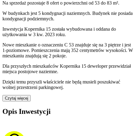
Na sprzedaż pozostaje 8 ofert o powierzchni od 53 do 83 m².
W budynkach jest 5 kondygnacji naziemnych
. Budynek nie posiada
kondygnacji podziemnych.
Inwestycja Kopernika 15 została wybudowana i oddana do
użytkowania w 3 kw. 2023 roku
.
Nowe mieszkanie
o oznaczeniu
C 53
znajduje się na 3 piętrze
i jest
1
-poziomow
e
. Pomieszczenia mają
352
centymetrów wysokości. W
mieszkaniu
znajdują
się
2
pokoje
.
Dla przyszłych mieszkańców
Kopernika 15
deweloper przewidział
miejsca postojowe naziemne
.
Dzięki temu przyszli właściciele nie będą musieli poszukiwać
wolnej przestrzeni parkingowej.
Czytaj więcej
Opis Inwestycji