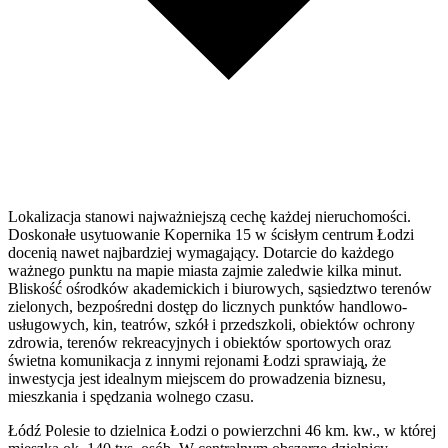
Lokalizacja stanowi najważniejszą cechę każdej nieruchomości.
Doskonałe usytuowanie Kopernika 15 w ścisłym centrum Łodzi
docenią nawet najbardziej wymagający. Dotarcie do każdego
ważnego punktu na mapie miasta zajmie zaledwie kilka minut.
Bliskość́ ośrodków akademickich i biurowych, sąsiedztwo terenów
zielonych, bezpośredni dostęp do licznych punktów handlowo-
usługowych, kin, teatrów, szkół i przedszkoli, obiektów ochrony
zdrowia, terenów rekreacyjnych i obiektów sportowych oraz
świetna komunikacja z innymi rejonami Łodzi sprawiają̨, że
inwestycja jest idealnym miejscem do prowadzenia biznesu,
mieszkania i spędzania wolnego czasu.
Łódź Polesie to dzielnica Łodzi o powierzchni 46 km. kw., w której