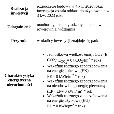
rozpoczęcie budowy w 4 kw. 2020 roku,
Realizacja
inwestycja została oddana do użytkowania w
inwestycji
3 kw. 2023 roku
monitoring, teren ogrodzony, internet, winda,
Udogodnienia
rowerownia, wózkarnia
Przyroda
w okolicy inwestycji znajduje się park
Jednostkowa wielkość emisji CO2 (E
2
CO2)
:
E
= 0 t CO
/(m
* rok)
CO
2
2
Wskaźnik rocznego zapotrzebowania
na energię końcową (EK)
:
2
Charakterystyka
EK= 0 kWh/(m
* rok)
energetyczna
Wskaźnik rocznego zapotrzebowania
nieruchomości
na nieodnawialną energię pierwotną
2
(EP)
:
EP= 0 kWh/(m
* rok)
Wskaźnik rocznego zapotrzebowania
na energię użytkową (EU)
:
2
EU= 0 kWh/(m
* rok)