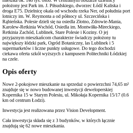
mieszka ok. 140 tys. osób. W centralnym obszarze dzielnicy
położony jest Park im. J. Piłsudskiego, dworzec Łódź Kaliska i
droga E75. Dzielnicę okala od wschodu rzeka Ner, od południa port
lotniczy im. W. Reymonta a od północy ul. Szczecińska i
Rąbieńska. Polesie dzieli się na osiedla Złotno, Zdrowie-Mania,
Karolew-Retkinia Wschód, Osiedla im. Montwiłła-Mireckiego,
Retkinia Zachód, Lublinek, Stare Polesie i Koziny. O jej
przyjaznym mieszkańcom charakterze świadczy położony tu
największy łódzki park, Ogród Botaniczny, las Lublinek i 5
supermarketów i liczne punkty usługowe. Do tego dochodzi
ciekawa oferta szkół wyższych z kampusem Politechniki Łódzkiej
na czele.
Opis oferty
Nowe 2-pokojowe mieszkanie na sprzedaż o powierzchni 74,65 m²
znajduje się w nowo
budowanej
inwestycji deweloperskiej
Kopernika 15
w Starym Polesiu
,
ul. Mikołaja Kopernika
15/17
(0.6
km od centrum Łodzi).
Inwestycja
jest realizowana
przez
Vision Development.
Cała inwestycja składa się z
3
budynków
,
w których
łącznie
znajdują się 62 nowe mieszkania.