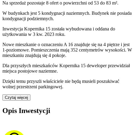
Na sprzedaż pozostaje 8 ofert o powierzchni od 53 do 83 m².
W budynkach jest 5 kondygnacji naziemnych
. Budynek nie posiada
kondygnacji podziemnych.
Inwestycja Kopernika 15 została wybudowana i oddana do
użytkowania w 3 kw. 2023 roku
.
Nowe mieszkanie
o oznaczeniu
A 16
znajduje się na 4 piętrze
i jest
1
-poziomow
e
. Pomieszczenia mają
352
centymetrów wysokości. W
mieszkaniu
znajdują
się
4
pokoje
.
Dla przyszłych mieszkańców
Kopernika 15
deweloper przewidział
miejsca postojowe naziemne
.
Dzięki temu przyszli właściciele nie będą musieli poszukiwać
wolnej przestrzeni parkingowej.
Czytaj więcej
Opis Inwestycji