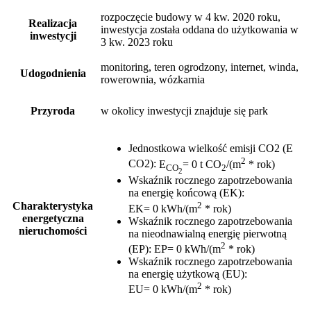
rozpoczęcie budowy w 4 kw. 2020 roku,
Realizacja
inwestycja została oddana do użytkowania w
inwestycji
3 kw. 2023 roku
monitoring, teren ogrodzony, internet, winda,
Udogodnienia
rowerownia, wózkarnia
Przyroda
w okolicy inwestycji znajduje się park
Jednostkowa wielkość emisji CO2 (E
2
CO2)
:
E
= 0 t CO
/(m
* rok)
CO
2
2
Wskaźnik rocznego zapotrzebowania
na energię końcową (EK)
:
2
Charakterystyka
EK= 0 kWh/(m
* rok)
energetyczna
Wskaźnik rocznego zapotrzebowania
nieruchomości
na nieodnawialną energię pierwotną
2
(EP)
:
EP= 0 kWh/(m
* rok)
Wskaźnik rocznego zapotrzebowania
na energię użytkową (EU)
:
2
EU= 0 kWh/(m
* rok)