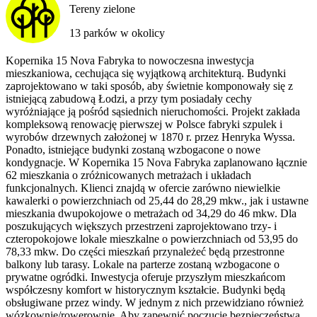
Tereny zielone
13 parków w okolicy
Kopernika 15 Nova Fabryka to nowoczesna inwestycja
mieszkaniowa, cechująca się wyjątkową architekturą. Budynki
zaprojektowano w taki sposób, aby świetnie komponowały się z
istniejącą zabudową Łodzi, a przy tym posiadały cechy
wyróżniające ją pośród sąsiednich nieruchomości. Projekt zakłada
kompleksową renowację pierwszej w Polsce fabryki szpulek i
wyrobów drzewnych założonej w 1870 r. przez Henryka Wyssa.
Ponadto, istniejące budynki zostaną wzbogacone o nowe
kondygnacje. W Kopernika 15 Nova Fabryka zaplanowano łącznie
62 mieszkania o zróżnicowanych metrażach i układach
funkcjonalnych. Klienci znajdą w ofercie zarówno niewielkie
kawalerki o powierzchniach od 25,44 do 28,29 mkw., jak i ustawne
mieszkania dwupokojowe o metrażach od 34,29 do 46 mkw. Dla
poszukujących większych przestrzeni zaprojektowano trzy- i
czteropokojowe lokale mieszkalne o powierzchniach od 53,95 do
78,33 mkw. Do części mieszkań przynależeć będą przestronne
balkony lub tarasy. Lokale na parterze zostaną wzbogacone o
prywatne ogródki. Inwestycja oferuje przyszłym mieszkańcom
współczesny komfort w historycznym kształcie. Budynki będą
obsługiwane przez windy. W jednym z nich przewidziano również
wózkownię/rowerownię. Aby zapewnić poczucie bezpieczeństwa,