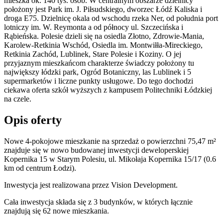
mieszka ok. 140 tys. osób. W centralnym obszarze dzielnicy
położony jest Park im. J. Piłsudskiego, dworzec Łódź Kaliska i
droga E75. Dzielnicę okala od wschodu rzeka Ner, od południa port
lotniczy im. W. Reymonta a od północy ul. Szczecińska i
Rąbieńska. Polesie dzieli się na osiedla Złotno, Zdrowie-Mania,
Karolew-Retkinia Wschód, Osiedla im. Montwiłła-Mireckiego,
Retkinia Zachód, Lublinek, Stare Polesie i Koziny. O jej
przyjaznym mieszkańcom charakterze świadczy położony tu
największy łódzki park, Ogród Botaniczny, las Lublinek i 5
supermarketów i liczne punkty usługowe. Do tego dochodzi
ciekawa oferta szkół wyższych z kampusem Politechniki Łódzkiej
na czele.
Opis oferty
Nowe 4-pokojowe mieszkanie na sprzedaż o powierzchni 75,47 m²
znajduje się w nowo
budowanej
inwestycji deweloperskiej
Kopernika 15
w Starym Polesiu
,
ul. Mikołaja Kopernika
15/17
(0.6
km od centrum Łodzi).
Inwestycja
jest realizowana
przez
Vision Development.
Cała inwestycja składa się z
3
budynków
,
w których
łącznie
znajdują się 62 nowe mieszkania.