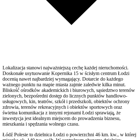
Lokalizacja stanowi najważniejszą cechę każdej nieruchomości.
Doskonałe usytuowanie Kopernika 15 w ścisłym centrum Łodzi
docenią nawet najbardziej wymagający. Dotarcie do każdego
ważnego punktu na mapie miasta zajmie zaledwie kilka minut.
Bliskość́ ośrodków akademickich i biurowych, sąsiedztwo terenów
zielonych, bezpośredni dostęp do licznych punktów handlowo-
usługowych, kin, teatrów, szkół i przedszkoli, obiektów ochrony
zdrowia, terenów rekreacyjnych i obiektów sportowych oraz
świetna komunikacja z innymi rejonami Łodzi sprawiają̨, że
inwestycja jest idealnym miejscem do prowadzenia biznesu,
mieszkania i spędzania wolnego czasu.
Łódź Polesie to dzielnica Łodzi o powierzchni 46 km. kw., w której