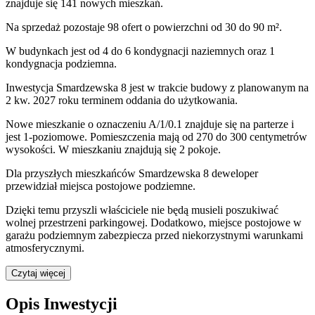
znajduje się 141 nowych mieszkań.
Na sprzedaż pozostaje 98 ofert o powierzchni od 30 do 90 m².
W budynkach jest od 4 do 6 kondygnacji naziemnych
oraz 1
kondygnacja podziemna.
Inwestycja Smardzewska 8 jest w trakcie budowy z planowanym na
2 kw. 2027 roku terminem oddania do użytkowania
.
Nowe mieszkanie
o oznaczeniu
A/1/0.1
znajduje się na parterze
i
jest
1
-poziomow
e
. Pomieszczenia mają
od 270 do 300
centymetrów
wysokości. W
mieszkaniu
znajdują
się
2
pokoje
.
Dla przyszłych mieszkańców
Smardzewska 8
deweloper
przewidział
miejsca postojowe podziemne
.
Dzięki temu przyszli właściciele nie będą musieli poszukiwać
wolnej przestrzeni parkingowej.
Dodatkowo, miejsce postojowe w
garażu podziemnym zabezpiecza przed niekorzystnymi warunkami
atmosferycznymi.
Czytaj więcej
Opis Inwestycji