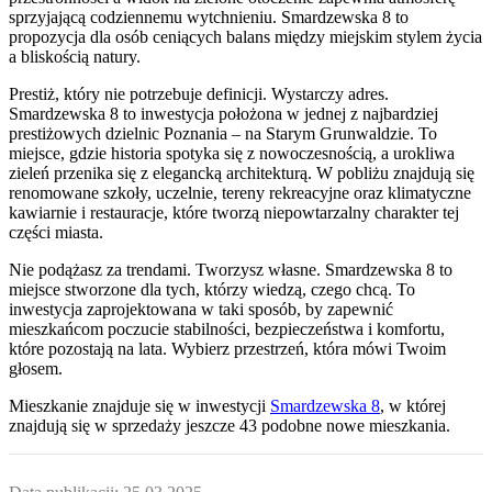
sprzyjającą codziennemu wytchnieniu. Smardzewska 8 to
propozycja dla osób ceniących balans między miejskim stylem życia
a bliskością natury.
Prestiż, który nie potrzebuje definicji. Wystarczy adres.
Smardzewska 8 to inwestycja położona w jednej z najbardziej
prestiżowych dzielnic Poznania – na Starym Grunwaldzie. To
miejsce, gdzie historia spotyka się z nowoczesnością, a urokliwa
zieleń przenika się z elegancką architekturą. W pobliżu znajdują się
renomowane szkoły, uczelnie, tereny rekreacyjne oraz klimatyczne
kawiarnie i restauracje, które tworzą niepowtarzalny charakter tej
części miasta.
Nie podążasz za trendami. Tworzysz własne. Smardzewska 8 to
miejsce stworzone dla tych, którzy wiedzą, czego chcą. To
inwestycja zaprojektowana w taki sposób, by zapewnić
mieszkańcom poczucie stabilności, bezpieczeństwa i komfortu,
które pozostają na lata. Wybierz przestrzeń, która mówi Twoim
głosem.
Mieszkanie
znajduje się w inwestycji
Smardzewska 8
, w której
znajdują
się w sprzedaży jeszcze
43
podobne nowe mieszkania
.