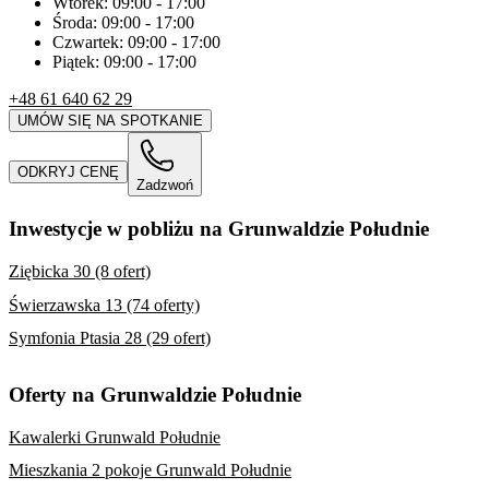
Wtorek:
09:00
-
17:00
Środa:
09:00
-
17:00
Czwartek:
09:00
-
17:00
Piątek:
09:00
-
17:00
+48 61 640 62 29
UMÓW SIĘ NA SPOTKANIE
ODKRYJ CENĘ
Zadzwoń
Inwestycje w pobliżu na Grunwaldzie Południe
Ziębicka 30 (8 ofert)
Świerzawska 13 (74 oferty)
Symfonia Ptasia 28 (29 ofert)
Oferty na Grunwaldzie Południe
Kawalerki Grunwald Południe
Mieszkania 2 pokoje Grunwald Południe