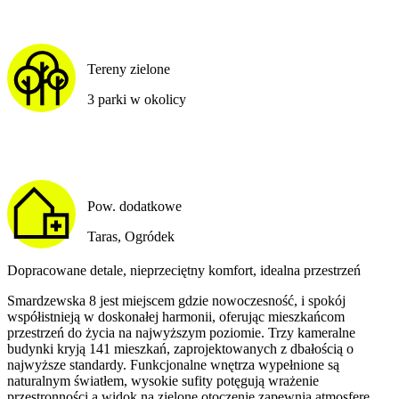
Tereny zielone
3 parki w okolicy
Pow. dodatkowe
Taras, Ogródek
Dopracowane detale, nieprzeciętny komfort, idealna przestrzeń
Smardzewska 8 jest miejscem gdzie nowoczesność, i spokój
współistnieją w doskonałej harmonii, oferując mieszkańcom
przestrzeń do życia na najwyższym poziomie. Trzy kameralne
budynki kryją 141 mieszkań, zaprojektowanych z dbałością o
najwyższe standardy. Funkcjonalne wnętrza wypełnione są
naturalnym światłem, wysokie sufity potęgują wrażenie
przestronności a widok na zielone otoczenie zapewnia atmosferę