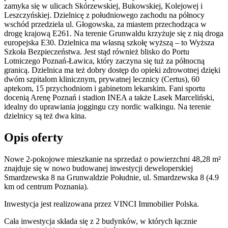
zamyka się w ulicach Skórzewskiej, Bukowskiej, Kolejowej i
Leszczyńskiej. Dzielnicę z południowego zachodu na północy
wschód przedziela ul. Głogowska, za miastem przechodząca w
drogę krajową E261. Na terenie Grunwaldu krzyżuje się z nią droga
europejska E30. Dzielnica ma własną szkołę wyższą – to Wyższa
Szkoła Bezpieczeństwa. Jest stąd również blisko do Portu
Lotniczego Poznań-Ławica, który zaczyna się tuż za północną
granicą. Dzielnica ma też dobry dostęp do opieki zdrowotnej dzięki
dwóm szpitalom klinicznym, prywatnej lecznicy (Certus), 60
aptekom, 15 przychodniom i gabinetom lekarskim. Fani sportu
docenią Arenę Poznań i stadion INEA a także Lasek Marceliński,
idealny do uprawiania joggingu czy nordic walkingu. Na terenie
dzielnicy są też dwa kina.
Opis oferty
Nowe 2-pokojowe mieszkanie na sprzedaż o powierzchni 48,28 m²
znajduje się w nowo
budowanej
inwestycji deweloperskiej
Smardzewska 8
na Grunwaldzie Południe
,
ul. Smardzewska
8
(4.9
km od centrum Poznania).
Inwestycja
jest realizowana
przez
VINCI Immobilier Polska.
Cała inwestycja składa się z
2
budynków
,
w których
łącznie