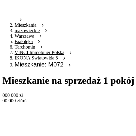
Mieszkania
mazowieckie
Warszawa
Białołęka
Tarchomin
VINCI Immobilier Polska
IKONA Światowida 5
Mieszkanie: M072
Mieszkanie na sprzedaż 1 pokó
000 000
zł
00 000
zł
/m2