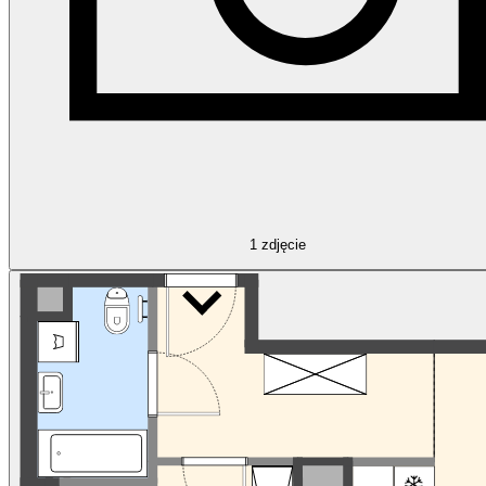
1
zdjęcie