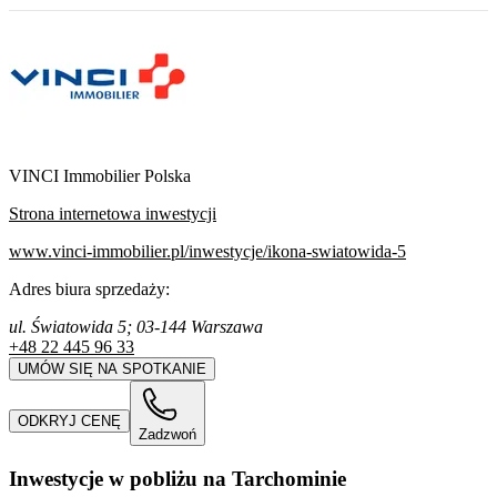
VINCI Immobilier Polska
Strona internetowa inwestycji
www.vinci-immobilier.pl/inwestycje/ikona-swiatowida-5
Adres biura sprzedaży:
ul. Światowida 5; 03-144 Warszawa
+48 22 445 96 33
UMÓW SIĘ NA SPOTKANIE
ODKRYJ CENĘ
Zadzwoń
Inwestycje w pobliżu na Tarchominie