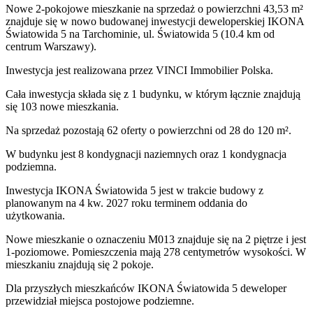
Nowe 2-pokojowe mieszkanie na sprzedaż o powierzchni 43,53 m²
znajduje się w nowo
budowanej
inwestycji deweloperskiej
IKONA
Światowida 5
na Tarchominie
,
ul. Światowida
5
(10.4 km od
centrum Warszawy).
Inwestycja
jest realizowana
przez
VINCI Immobilier Polska.
Cała inwestycja składa się z
1
budynku
,
w którym
łącznie znajdują
się 103 nowe mieszkania.
Na sprzedaż pozostają 62 oferty o powierzchni od 28 do 120 m².
W budynku jest 8 kondygnacji naziemnych
oraz 1 kondygnacja
podziemna.
Inwestycja IKONA Światowida 5 jest w trakcie budowy z
planowanym na 4 kw. 2027 roku terminem oddania do
użytkowania
.
Nowe mieszkanie
o oznaczeniu
M013
znajduje się na 2 piętrze
i jest
1
-poziomow
e
. Pomieszczenia mają
278
centymetrów wysokości. W
mieszkaniu
znajdują
się
2
pokoje
.
Dla przyszłych mieszkańców
IKONA Światowida 5
deweloper
przewidział
miejsca postojowe podziemne
.