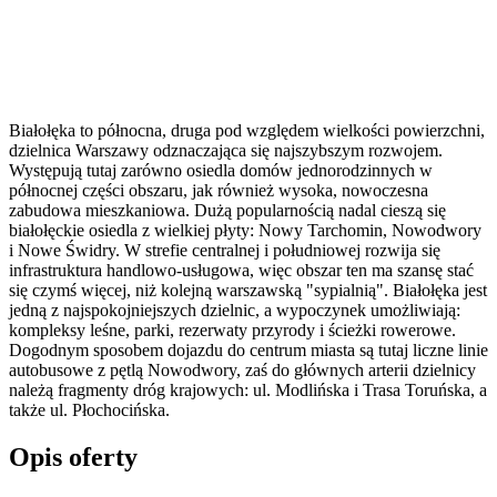
Białołęka to północna, druga pod względem wielkości powierzchni,
dzielnica Warszawy odznaczająca się najszybszym rozwojem.
Występują tutaj zarówno osiedla domów jednorodzinnych w
północnej części obszaru, jak również wysoka, nowoczesna
zabudowa mieszkaniowa. Dużą popularnością nadal cieszą się
białołęckie osiedla z wielkiej płyty: Nowy Tarchomin, Nowodwory
i Nowe Świdry. W strefie centralnej i południowej rozwija się
infrastruktura handlowo-usługowa, więc obszar ten ma szansę stać
się czymś więcej, niż kolejną warszawską "sypialnią". Białołęka jest
jedną z najspokojniejszych dzielnic, a wypoczynek umożliwiają:
kompleksy leśne, parki, rezerwaty przyrody i ścieżki rowerowe.
Dogodnym sposobem dojazdu do centrum miasta są tutaj liczne linie
autobusowe z pętlą Nowodwory, zaś do głównych arterii dzielnicy
należą fragmenty dróg krajowych: ul. Modlińska i Trasa Toruńska, a
także ul. Płochocińska.
Opis oferty