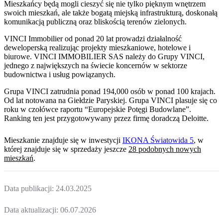
Mieszkańcy będą mogli cieszyć się nie tylko pięknym wnętrzem
swoich mieszkań, ale także bogatą miejską infrastrukturą, doskonałą
komunikacją publiczną oraz bliskością terenów zielonych.
VINCI Immobilier od ponad 20 lat prowadzi działalność
deweloperską realizując projekty mieszkaniowe, hotelowe i
biurowe. VINCI IMMOBILIER SAS należy do Grupy VINCI,
jednego z największych na świecie koncernów w sektorze
budownictwa i usług powiązanych.
Grupa VINCI zatrudnia ponad 194,000 osób w ponad 100 krajach.
Od lat notowana na Giełdzie Paryskiej. Grupa VINCI plasuje się co
roku w czołówce raportu “Europejskie Potęgi Budowlane”.
Ranking ten jest przygotowywany przez firmę doradczą Deloitte.
Mieszkanie
znajduje się w inwestycji
IKONA Światowida 5
, w
której
znajduje
się w sprzedaży jeszcze
28
podobnych nowych
mieszkań
.
Data publikacji:
24.03.2025
Data aktualizacji:
06.07.2026