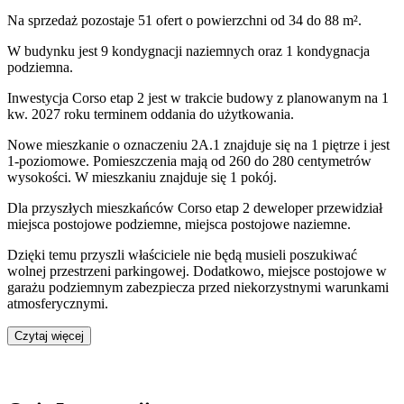
Na sprzedaż pozostaje 51 ofert o powierzchni od 34 do 88 m².
W budynku jest 9 kondygnacji naziemnych
oraz 1 kondygnacja
podziemna.
Inwestycja Corso etap 2 jest w trakcie budowy z planowanym na 1
kw. 2027 roku terminem oddania do użytkowania
.
Nowe mieszkanie
o oznaczeniu
2A.1
znajduje się na 1 piętrze
i jest
1
-poziomow
e
. Pomieszczenia mają
od 260 do 280
centymetrów
wysokości. W
mieszkaniu
znajduje
się
1
pokój
.
Dla przyszłych mieszkańców
Corso etap 2
deweloper przewidział
miejsca postojowe podziemne, miejsca postojowe naziemne
.
Dzięki temu przyszli właściciele nie będą musieli poszukiwać
wolnej przestrzeni parkingowej.
Dodatkowo, miejsce postojowe w
garażu podziemnym zabezpiecza przed niekorzystnymi warunkami
atmosferycznymi.
Czytaj więcej