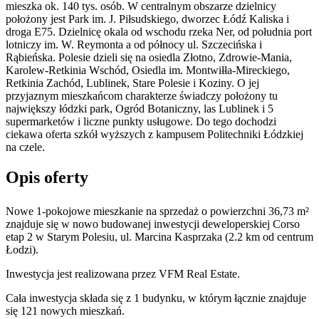
mieszka ok. 140 tys. osób. W centralnym obszarze dzielnicy
położony jest Park im. J. Piłsudskiego, dworzec Łódź Kaliska i
droga E75. Dzielnicę okala od wschodu rzeka Ner, od południa port
lotniczy im. W. Reymonta a od północy ul. Szczecińska i
Rąbieńska. Polesie dzieli się na osiedla Złotno, Zdrowie-Mania,
Karolew-Retkinia Wschód, Osiedla im. Montwiłła-Mireckiego,
Retkinia Zachód, Lublinek, Stare Polesie i Koziny. O jej
przyjaznym mieszkańcom charakterze świadczy położony tu
największy łódzki park, Ogród Botaniczny, las Lublinek i 5
supermarketów i liczne punkty usługowe. Do tego dochodzi
ciekawa oferta szkół wyższych z kampusem Politechniki Łódzkiej
na czele.
Opis oferty
Nowe 1-pokojowe mieszkanie na sprzedaż o powierzchni 36,73 m²
znajduje się w nowo
budowanej
inwestycji deweloperskiej
Corso
etap 2
w Starym Polesiu
,
ul. Marcina Kasprzaka
(2.2 km od centrum
Łodzi).
Inwestycja
jest realizowana
przez
VFM Real Estate.
Cała inwestycja składa się z
1
budynku
,
w którym
łącznie znajduje
się 121 nowych mieszkań.