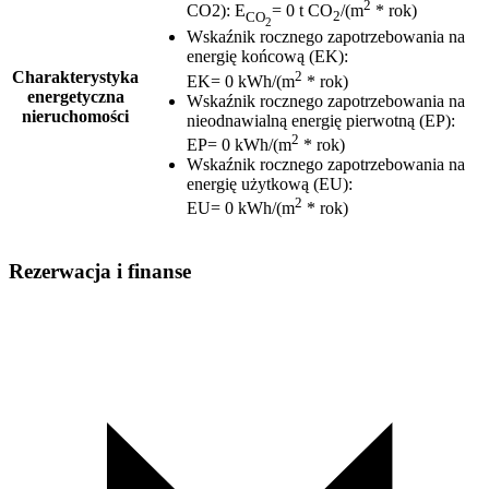
2
CO2)
:
E
= 0 t CO
/(m
* rok)
CO
2
2
Wskaźnik rocznego zapotrzebowania na
energię końcową (EK)
:
2
Charakterystyka
EK= 0 kWh/(m
* rok)
energetyczna
Wskaźnik rocznego zapotrzebowania na
nieruchomości
nieodnawialną energię pierwotną (EP)
:
2
EP= 0 kWh/(m
* rok)
Wskaźnik rocznego zapotrzebowania na
energię użytkową (EU)
:
2
EU= 0 kWh/(m
* rok)
Rezerwacja i finanse