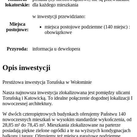
lokatorskie:
dla każdego mieszkania
w inwestycji przewidziano:
Miejsca
miejsca postojowe podziemne (140 miejsc) :
postojowe:
obowiązkowe
Przyroda:
informacja u dewelopera
Opis inwestycji
Prestiżowa inwestycja Toruńska w Wołominie
Nasza najnowsza inwestycja zlokalizowana jest pomiędzy ulicami
Toruńską i Katowicką. To idealne połączenie dogodnej lokalizacji I
nowoczesnej architektury.
W dwóch czteropiętrowych budynkach oferujemy Państwu 140
nowoczesnych mieszkań w wysokim standardzie wykończenia, od
28,85 m² do 78,45 m². Mieszkania zlokalizowane na parterze
posiadają piękne zielone ogródki a te na wyższych kondygnacjach
balkony i tarasy. Oferujemy też miejsca garażowe podziemne,