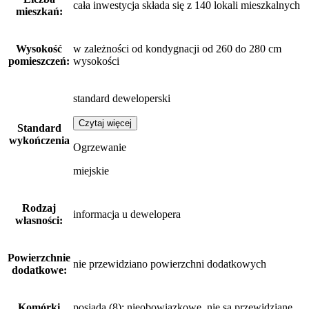
cała inwestycja składa się z 140 lokali mieszkalnych
mieszkań:
Wysokość
w zależności od kondygnacji od 260 do 280 cm
pomieszczeń:
wysokości
standard deweloperski
Czytaj więcej
Standard
wykończenia
Ogrzewanie
miejskie
Rodzaj
informacja u dewelopera
własności:
Powierzchnie
nie przewidziano powierzchni dodatkowych
dodatkowe:
Komórki
posiada (8): nieobowiązkowe, nie są przewidziane