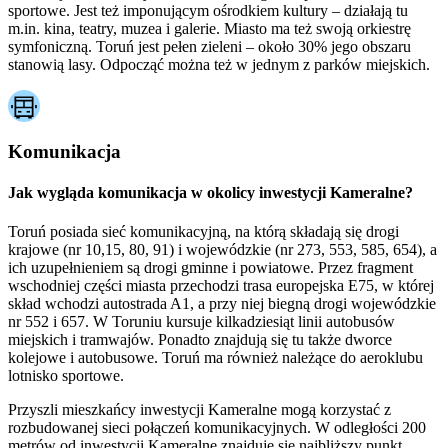
sportowe. Jest też imponującym ośrodkiem kultury – działają tu
m.in. kina, teatry, muzea i galerie. Miasto ma też swoją orkiestrę
symfoniczną. Toruń jest pełen zieleni – około 30% jego obszaru
stanowią lasy. Odpocząć można też w jednym z parków miejskich.
Komunikacja
Jak wygląda komunikacja w okolicy inwestycji Kameralne?
Toruń posiada sieć komunikacyjną, na którą składają się drogi
krajowe (nr 10,15, 80, 91) i wojewódzkie (nr 273, 553, 585, 654), a
ich uzupełnieniem są drogi gminne i powiatowe. Przez fragment
wschodniej części miasta przechodzi trasa europejska E75, w której
skład wchodzi autostrada A1, a przy niej biegną drogi wojewódzkie
nr 552 i 657. W Toruniu kursuje kilkadziesiąt linii autobusów
miejskich i tramwajów. Ponadto znajdują się tu także dworce
kolejowe i autobusowe. Toruń ma również należące do aeroklubu
lotnisko sportowe.
Przyszli mieszkańcy inwestycji Kameralne mogą korzystać z
rozbudowanej sieci połączeń komunikacyjnych. W odległości 200
metrów od inwestycji Kameralne znajduje się najbliższy punkt