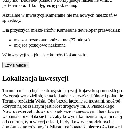
budynku. Budynek posiada 3 kondygnacje naziemne wraz z
parterem oraz 1 kondygnację podziemną.
Aktualnie w inwestycji
Kameralne
nie ma nowych mieszkań w
sprzedaży.
Dla przyszłych mieszkańców Kameralne deweloper przewidział:
miejsca postojowe podziemne (27 miejsc)
miejsca postojowe naziemne
W inwestycji znajdują się komórki lokatorskie.
Czytaj więcej
Lokalizacja inwestycji
Toruń to miasto będące drugą stolicą woj. kujawsko-pomorskiego.
Zwyczajowo dzieli się je na kilkadziesiąt części. Północ i południe
Torunia rozdziela Wisła. Oba brzegi łączone są mostami, spośród
których najokazalszym jest Most drogowy im. J. Piłsudskiego.
Nowoczesna zabudowa o charakterze biznesowym i handlowym
wspaniale przeplata się tu z zabytkowymi kamienicami, a im dalej
od centrum, tym więcej osiedli, budynków wielorodzinnych i
domów jednorodzinnych. Miasto ma bogate zaplecze oświatowe i