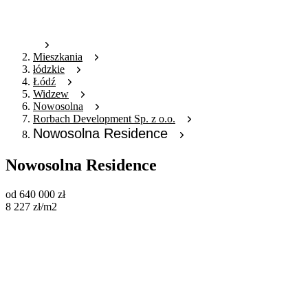
Mieszkania
łódzkie
Łódź
Widzew
Nowosolna
Rorbach Development Sp. z o.o.
Nowosolna Residence
Nowosolna Residence
od
640 000
zł
8 227
zł
/m2