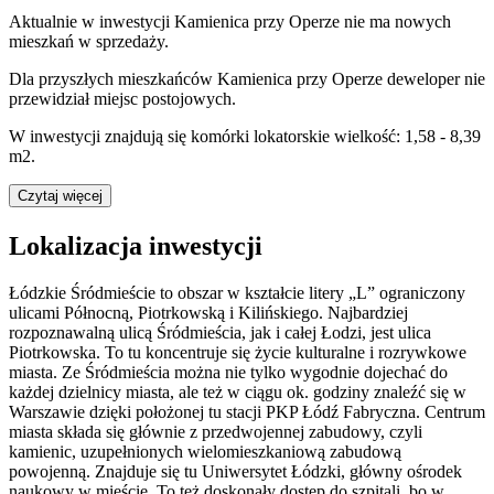
Aktualnie w inwestycji
Kamienica przy Operze
nie ma nowych
mieszkań w sprzedaży.
Dla przyszłych mieszkańców
Kamienica przy Operze
deweloper nie
przewidział miejsc postojowych.
W inwestycji znajdują się komórki lokatorskie wielkość: 1,58 - 8,39
m2.
Czytaj więcej
Lokalizacja inwestycji
Łódzkie Śródmieście to obszar w kształcie litery „L” ograniczony
ulicami Północną, Piotrkowską i Kilińskiego. Najbardziej
rozpoznawalną ulicą Śródmieścia, jak i całej Łodzi, jest ulica
Piotrkowska. To tu koncentruje się życie kulturalne i rozrywkowe
miasta. Ze Śródmieścia można nie tylko wygodnie dojechać do
każdej dzielnicy miasta, ale też w ciągu ok. godziny znaleźć się w
Warszawie dzięki położonej tu stacji PKP Łódź Fabryczna. Centrum
miasta składa się głównie z przedwojennej zabudowy, czyli
kamienic, uzupełnionych wielomieszkaniową zabudową
powojenną. Znajduje się tu Uniwersytet Łódzki, główny ośrodek
naukowy w mieście. To też doskonały dostęp do szpitali, bo w