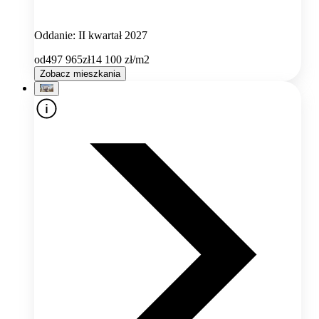
Oddanie: II kwartał 2027
od
497 965
zł
14 100
zł/m2
Zobacz mieszkania