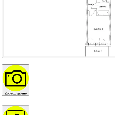
Zobacz galerię