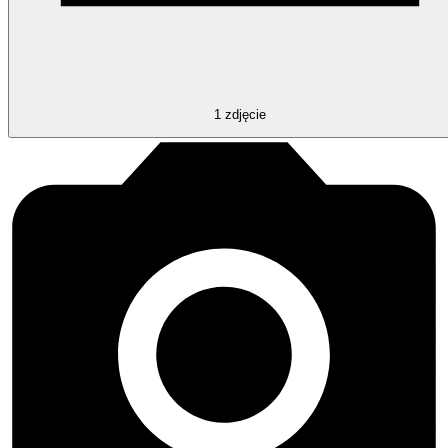
1
zdjęcie