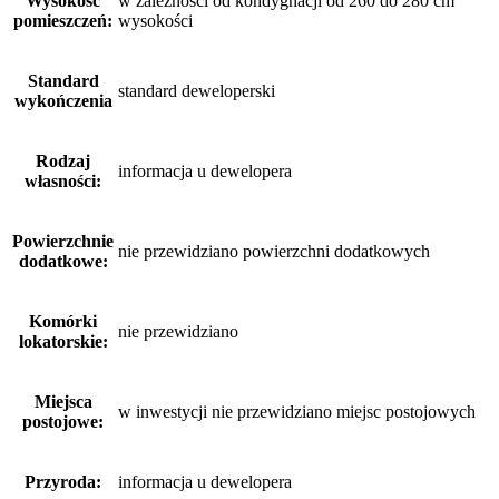
Wysokość
w zależności od kondygnacji od 260 do 280 cm
pomieszczeń:
wysokości
Standard
standard deweloperski
wykończenia
Rodzaj
informacja u dewelopera
własności:
Powierzchnie
nie przewidziano powierzchni dodatkowych
dodatkowe:
Komórki
nie przewidziano
lokatorskie:
Miejsca
w inwestycji nie przewidziano miejsc postojowych
postojowe:
Przyroda:
informacja u dewelopera