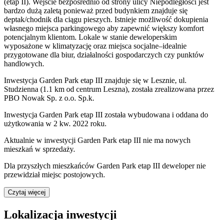
(etap II). Wejście bezpośrednio od strony ulicy Niepodległości jest
bardzo dużą zaletą ponieważ przed budynkiem znajduje się
deptak/chodnik dla ciągu pieszych. Istnieje możliwość dokupienia
własnego miejsca parkingowego aby zapewnić większy komfort
potencjalnym klientom. Lokale w stanie deweloperskim
wyposażone w klimatyzację oraz miejsca socjalne–idealnie
przygotowane dla biur, działalności gospodarczych czy punktów
handlowych.
Inwestycja Garden Park etap III znajduje się w Lesznie, ul.
Studzienna (1.1 km od centrum Leszna), została zrealizowana przez
PBO Nowak Sp. z o.o. Sp.k.
Inwestycja Garden Park etap III została wybudowana i oddana do
użytkowania w 2 kw. 2022 roku.
Aktualnie w inwestycji
Garden Park etap III
nie ma nowych
mieszkań w sprzedaży.
Dla przyszłych mieszkańców
Garden Park etap III
deweloper nie
przewidział miejsc postojowych.
Czytaj więcej
Lokalizacja inwestycji