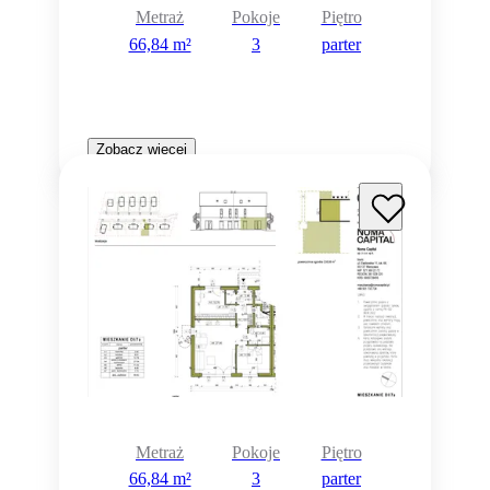
Metraż
Pokoje
Piętro
66,84 m²
3
parter
Zobacz więcej
Metraż
Pokoje
Piętro
66,84 m²
3
parter