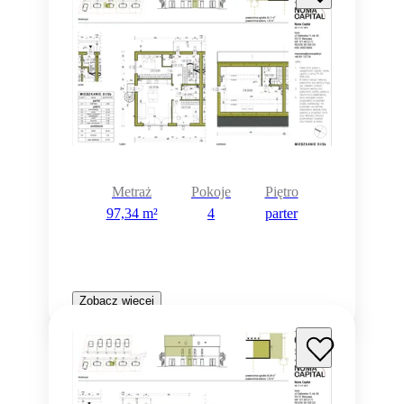
Metraż
Pokoje
Piętro
97,34 m²
4
parter
Zobacz więcej