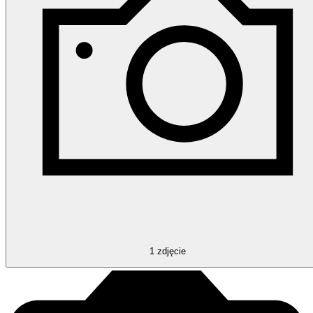
1
zdjęcie