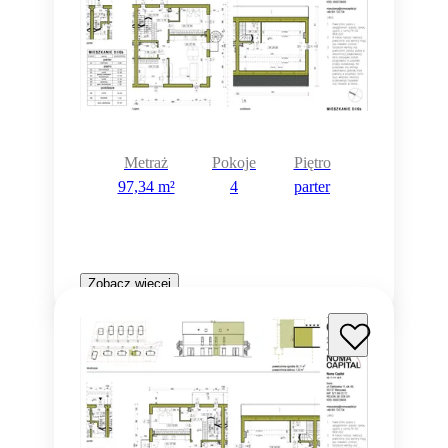
Metraż
Pokoje
Piętro
97,34 m²
4
parter
Zobacz więcej