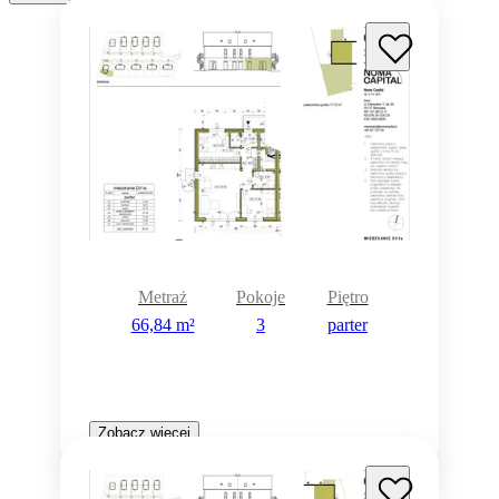
Metraż
Pokoje
Piętro
66,84 m²
3
parter
Zobacz więcej