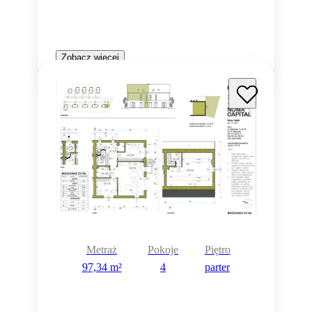
Zobacz więcej
Metraż
Pokoje
Piętro
97,34 m²
4
parter