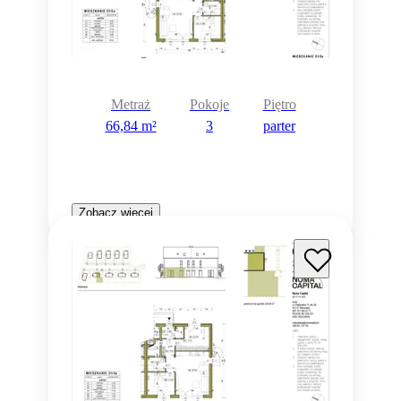
Metraż
Pokoje
Piętro
66,84 m²
3
parter
Zobacz więcej