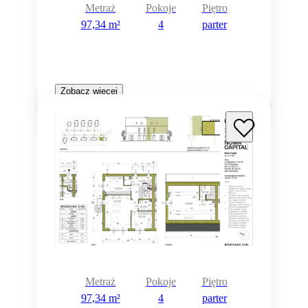
Metraż
Pokoje
Piętro
97,34 m²
4
parter
Zobacz więcej
Metraż
Pokoje
Piętro
97,34 m²
4
parter