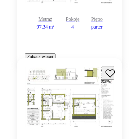
Metraż
Pokoje
Piętro
97,34 m²
4
parter
Zobacz więcej