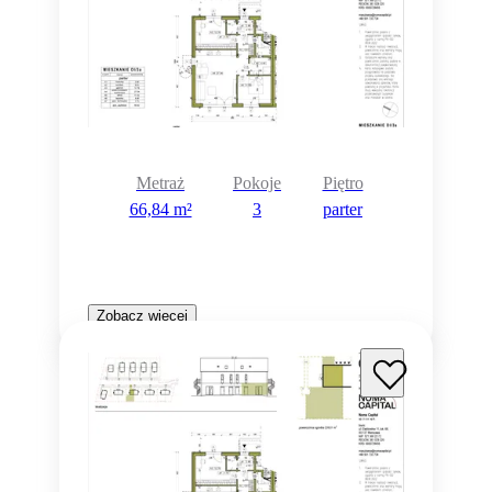
Metraż
Pokoje
Piętro
66,84 m²
3
parter
Zobacz więcej