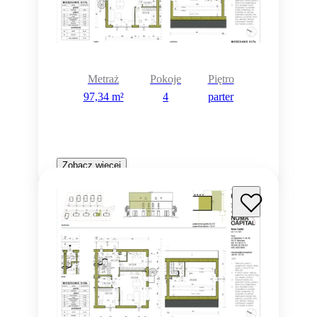
Metraż
Pokoje
Piętro
97,34 m²
4
parter
Zobacz więcej