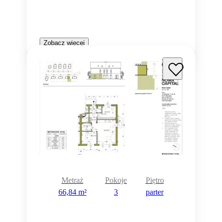
Zobacz więcej
Metraż
Pokoje
Piętro
66,84 m²
3
parter