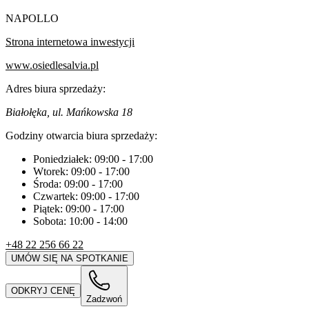
NAPOLLO
Strona internetowa inwestycji
www.osiedlesalvia.pl
Adres biura sprzedaży:
Białołęka, ul. Mańkowska 18
Godziny otwarcia biura sprzedaży:
Poniedziałek:
09:00
-
17:00
Wtorek:
09:00
-
17:00
Środa:
09:00
-
17:00
Czwartek:
09:00
-
17:00
Piątek:
09:00
-
17:00
Sobota:
10:00
-
14:00
+48 22 256 66 22
UMÓW SIĘ NA SPOTKANIE
ODKRYJ CENĘ
Zadzwoń