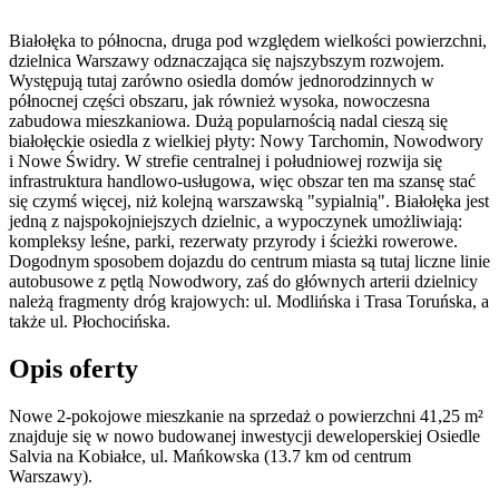
Białołęka to północna, druga pod względem wielkości powierzchni,
dzielnica Warszawy odznaczająca się najszybszym rozwojem.
Występują tutaj zarówno osiedla domów jednorodzinnych w
północnej części obszaru, jak również wysoka, nowoczesna
zabudowa mieszkaniowa. Dużą popularnością nadal cieszą się
białołęckie osiedla z wielkiej płyty: Nowy Tarchomin, Nowodwory
i Nowe Świdry. W strefie centralnej i południowej rozwija się
infrastruktura handlowo-usługowa, więc obszar ten ma szansę stać
się czymś więcej, niż kolejną warszawską "sypialnią". Białołęka jest
jedną z najspokojniejszych dzielnic, a wypoczynek umożliwiają:
kompleksy leśne, parki, rezerwaty przyrody i ścieżki rowerowe.
Dogodnym sposobem dojazdu do centrum miasta są tutaj liczne linie
autobusowe z pętlą Nowodwory, zaś do głównych arterii dzielnicy
należą fragmenty dróg krajowych: ul. Modlińska i Trasa Toruńska, a
także ul. Płochocińska.
Opis oferty
Nowe 2-pokojowe mieszkanie na sprzedaż o powierzchni 41,25 m²
znajduje się w nowo
budowanej
inwestycji deweloperskiej
Osiedle
Salvia
na Kobiałce
,
ul. Mańkowska
(13.7 km od centrum
Warszawy).