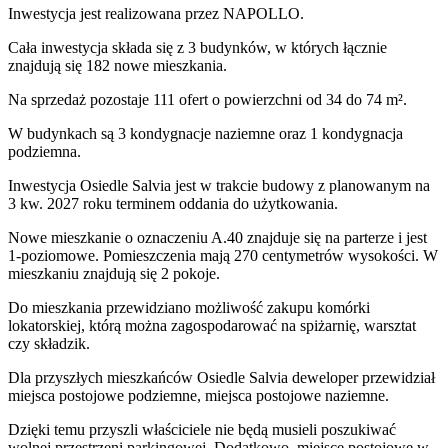
Inwestycja
jest realizowana
przez
NAPOLLO.
Cała inwestycja składa się z
3
budynków
,
w których
łącznie
znajdują się 182 nowe mieszkania.
Na sprzedaż pozostaje 111 ofert o powierzchni od 34 do 74 m².
W budynkach są 3 kondygnacje naziemne
oraz 1 kondygnacja
podziemna.
Inwestycja Osiedle Salvia jest w trakcie budowy z planowanym na
3 kw. 2027 roku terminem oddania do użytkowania
.
Nowe mieszkanie
o oznaczeniu
A.40
znajduje się na parterze
i jest
1
-poziomow
e
. Pomieszczenia mają
270
centymetrów wysokości. W
mieszkaniu
znajdują
się
2
pokoje
.
Do
mieszkania
przewidziano możliwość zakupu komórki
lokatorskiej
, którą można zagospodarować na spiżarnię, warsztat
czy składzik.
Dla przyszłych mieszkańców
Osiedle Salvia
deweloper przewidział
miejsca postojowe podziemne, miejsca postojowe naziemne
.
Dzięki temu przyszli właściciele nie będą musieli poszukiwać
wolnej przestrzeni parkingowej.
Dodatkowo, miejsce postojowe w