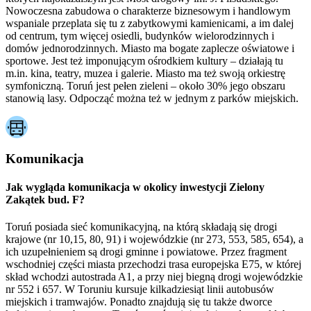
Nowoczesna zabudowa o charakterze biznesowym i handlowym
wspaniale przeplata się tu z zabytkowymi kamienicami, a im dalej
od centrum, tym więcej osiedli, budynków wielorodzinnych i
domów jednorodzinnych. Miasto ma bogate zaplecze oświatowe i
sportowe. Jest też imponującym ośrodkiem kultury – działają tu
m.in. kina, teatry, muzea i galerie. Miasto ma też swoją orkiestrę
symfoniczną. Toruń jest pełen zieleni – około 30% jego obszaru
stanowią lasy. Odpocząć można też w jednym z parków miejskich.
Komunikacja
Jak wygląda komunikacja w okolicy inwestycji Zielony
Zakątek bud. F?
Toruń posiada sieć komunikacyjną, na którą składają się drogi
krajowe (nr 10,15, 80, 91) i wojewódzkie (nr 273, 553, 585, 654), a
ich uzupełnieniem są drogi gminne i powiatowe. Przez fragment
wschodniej części miasta przechodzi trasa europejska E75, w której
skład wchodzi autostrada A1, a przy niej biegną drogi wojewódzkie
nr 552 i 657. W Toruniu kursuje kilkadziesiąt linii autobusów
miejskich i tramwajów. Ponadto znajdują się tu także dworce