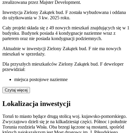
zrealizowana przez Majster Development.
Inwestycja Zielony Zakątek bud. F została wybudowana i oddana
do użytkowania w 3 kw. 2025 roku.
Cały projekt składa się z 49 nowych mieszkań znajdujących się w 1
budynku. Budynek posiada 4 kondygnacje naziemne wraz z
parterem oraz nie posiada kondygnacji podziemnych.
Aktualnie w inwestycji
Zielony Zakątek bud. F
nie ma nowych
mieszkań w sprzedaży.
Dla przyszłych mieszkańców Zielony Zakątek bud. F deweloper
przewidział:
miejsca postojowe naziemne
Czytaj więcej
Lokalizacja inwestycji
Toruń to miasto będące drugą stolicą woj. kujawsko-pomorskiego.
Zwyczajowo dzieli się je na kilkadziesiąt części. Północ i południe
Torunia rozdziela Wisła. Oba brzegi łączone są mostami, spośród
których najokazalszym jest Most drogowy im. J. Piłsudskiego.