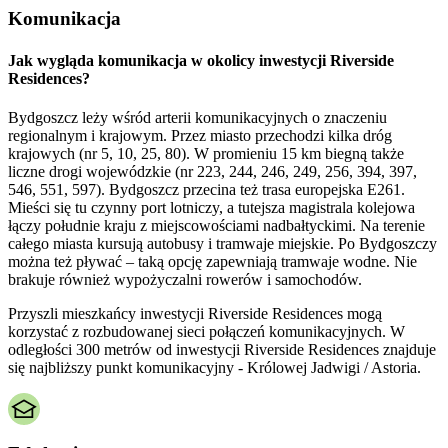
Komunikacja
Jak wygląda komunikacja w okolicy inwestycji Riverside
Residences?
Bydgoszcz leży wśród arterii komunikacyjnych o znaczeniu
regionalnym i krajowym. Przez miasto przechodzi kilka dróg
krajowych (nr 5, 10, 25, 80). W promieniu 15 km biegną także
liczne drogi wojewódzkie (nr 223, 244, 246, 249, 256, 394, 397,
546, 551, 597). Bydgoszcz przecina też trasa europejska E261.
Mieści się tu czynny port lotniczy, a tutejsza magistrala kolejowa
łączy południe kraju z miejscowościami nadbałtyckimi. Na terenie
całego miasta kursują autobusy i tramwaje miejskie. Po Bydgoszczy
można też pływać – taką opcję zapewniają tramwaje wodne. Nie
brakuje również wypożyczalni rowerów i samochodów.
Przyszli mieszkańcy inwestycji Riverside Residences mogą
korzystać z rozbudowanej sieci połączeń komunikacyjnych. W
odległości 300 metrów od inwestycji Riverside Residences znajduje
się najbliższy punkt komunikacyjny - Królowej Jadwigi / Astoria.