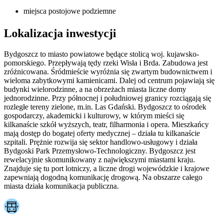
miejsca postojowe podziemne
Lokalizacja inwestycji
Bydgoszcz to miasto powiatowe będące stolicą woj. kujawsko-
pomorskiego. Przepływają tędy rzeki Wisła i Brda. Zabudowa jest
zróżnicowana. Śródmieście wyróżnia się zwartym budownictwem i
wieloma zabytkowymi kamienicami. Dalej od centrum pojawiają się
budynki wielorodzinne, a na obrzeżach miasta liczne domy
jednorodzinne. Przy północnej i południowej granicy rozciągają się
rozległe tereny zielone, m.in. Las Gdański. Bydgoszcz to ośrodek
gospodarczy, akademicki i kulturowy, w którym mieści się
kilkanaście szkół wyższych, teatr, filharmonia i opera. Mieszkańcy
mają dostęp do bogatej oferty medycznej – działa tu kilkanaście
szpitali. Prężnie rozwija się sektor handlowo-usługowy i działa
Bydgoski Park Przemysłowo-Technologiczny. Bydgoszcz jest
rewelacyjnie skomunikowany z największymi miastami kraju.
Znajduje się tu port lotniczy, a liczne drogi wojewódzkie i krajowe
zapewniają dogodną komunikację drogową. Na obszarze całego
miasta działa komunikacja publiczna.