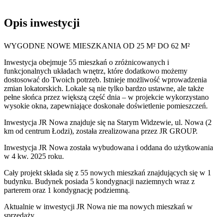
Opis inwestycji
WYGODNE NOWE MIESZKANIA OD 25 M² DO 62 M²
Inwestycja obejmuje 55 mieszkań o zróżnicowanych i
funkcjonalnych układach wnętrz, które dodatkowo możemy
dostosować do Twoich potrzeb. Istnieje możliwość wprowadzenia
zmian lokatorskich. Lokale są nie tylko bardzo ustawne, ale także
pełne słońca przez większą część dnia – w projekcie wykorzystano
wysokie okna, zapewniające doskonałe doświetlenie pomieszczeń.
Inwestycja JR Nowa znajduje się na Starym Widzewie, ul. Nowa (2
km od centrum Łodzi), została zrealizowana przez JR GROUP.
Inwestycja JR Nowa została wybudowana i oddana do użytkowania
w 4 kw. 2025 roku.
Cały projekt składa się z 55 nowych mieszkań znajdujących się w 1
budynku. Budynek posiada 5 kondygnacji naziemnych wraz z
parterem oraz 1 kondygnację podziemną.
Aktualnie w inwestycji
JR Nowa
nie ma nowych mieszkań w
sprzedaży.