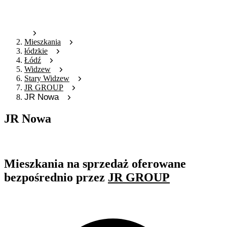
Mieszkania
łódzkie
Łódź
Widzew
Stary Widzew
JR GROUP
JR Nowa
JR Nowa
Oferta nieaktywna
Mieszkania na sprzedaż oferowane
bezpośrednio przez
JR GROUP