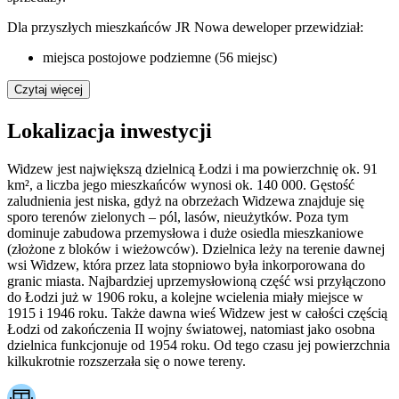
Dla przyszłych mieszkańców JR Nowa deweloper przewidział:
miejsca postojowe podziemne (56 miejsc)
Czytaj więcej
Lokalizacja inwestycji
Widzew jest największą dzielnicą Łodzi i ma powierzchnię ok. 91
km², a liczba jego mieszkańców wynosi ok. 140 000. Gęstość
zaludnienia jest niska, gdyż na obrzeżach Widzewa znajduje się
sporo terenów zielonych – pól, lasów, nieużytków. Poza tym
dominuje zabudowa przemysłowa i duże osiedla mieszkaniowe
(złożone z bloków i wieżowców). Dzielnica leży na terenie dawnej
wsi Widzew, która przez lata stopniowo była inkorporowana do
granic miasta. Najbardziej uprzemysłowioną część wsi przyłączono
do Łodzi już w 1906 roku, a kolejne wcielenia miały miejsce w
1915 i 1946 roku. Także dawna wieś Widzew jest w całości częścią
Łodzi od zakończenia II wojny światowej, natomiast jako osobna
dzielnica funkcjonuje od 1954 roku. Od tego czasu jej powierzchnia
kilkukrotnie rozszerzała się o nowe tereny.