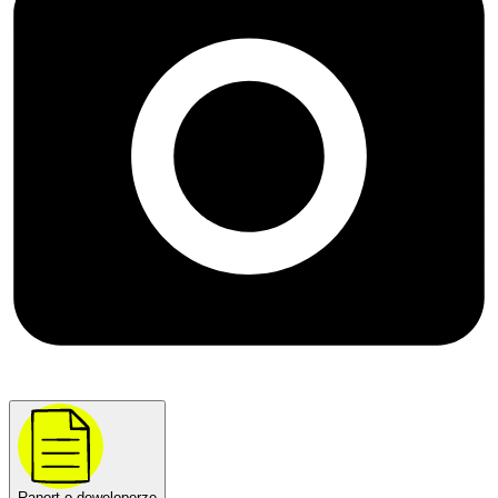
Raport o deweloperze